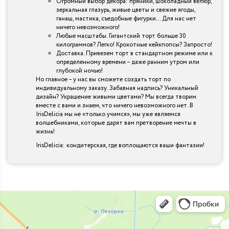
Огромный выбор декора: пряники, шоколадный велюр,
зеркальная глазурь, живые цветы и свежие ягоды,
ганаш, мастика, съедобные фигурки… Для нас нет
ничего невозможного!
Любые масштабы. Гигантский торт больше 30
килограммов? Легко! Крохотные кейкпопсы? Запросто!
Доставка. Привезем торт в стандартном режиме или к
определенному времени – даже ранним утром или
глубокой ночью!
Но главное – у нас вы сможете создать торт по
индивидуальному заказу. Забавная надпись? Уникальный
дизайн? Украшение живыми цветами? Мы всегда творим
вместе с вами и знаем, что ничего невозможного нет. В
IrisDelicia мы не «только учимся», мы уже являемся
волшебниками, которые дарят вам претворение мечты в
жизнь!
IrisDelicia: кондитерская, где воплощаются ваши фантазии!