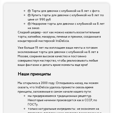
🎂 Торты для девочки с клубникой на 8 лет с фото.
🎂 Купить торты для девочки с клубникой на 8 лет по
цене от 990 руб
🎂 Недорогие торты для девочки с клубникой на 8 лет
на заказ.
Сладкий шедевр – вот как можно назвать восхитительные
торты, капкейки, макаруны, печенья и пряники, созданные в
кондитерской мастерской IrisDelicia.
Уже больше 19 лет мы воплощаем ваши мечты и готовим
эксклюзивные торты для девочки с клубникой на 8 лет в
Москве, сохраняя высокое качество и постоянно
совершенствуя мастерство, чтобы реализовывать любые
ваши фантазии и делать яркие моменты еще ярче!
Наши принципы
Мы открылись в 2000 году. Оглядываясь назад, мы можем
сказать, что IrisDelicia удалось пронести сквозь время
принципы, заложенные в самом начале нашего пути:
мы придерживаемся традиционных рецептур.
Некоторые начинки производятся как в СССР, по
ГОСТу.
только натуральные ингредиенты: не экономим на