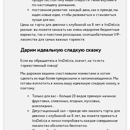
продуктах, поэтому наши сладости такие вкусные и
по-настоящему домашние;
постоянное развитие: каждый день, как и прежде, мы
ищем новые идеи, чтобы развиваться и становиться
лучше для вас.
Цены на торты для девочки с клубникой на 8 лет в IrisDelicia
разные: вы можете заказать как очень недорогие бюджетные
варианты, так и поистине роскошные, сногсшибательные VIP-
лакомства для самых важных торжеств.
Дарим идеальную сладкую сказку
Если вы обращаетесь в IrisDelicia, значит, на то есть
торжественный повод!
Мы дорожим вашими счастливыми моментами и хотим
сделать их еще более прекрасными и запоминающимися. Мы
готовы воплотить в жизнь вашу идеальную сладкую сказку, и
поэтому:
Только для вас – больше 20 видов премиум-начинок:
фруктовых, сливочных, ягодных, муссовых,
шоколадных…
Дегустационный зал – прежде чем заказать торты для
девочки с клубникой на 8 лет, вы можете приехать в
IrisDelicia и лично попробовать каждое совершенное
лакомство абсолютно бесплатно.