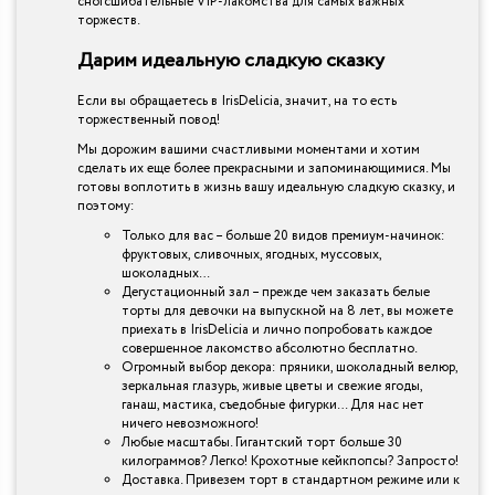
сногсшибательные VIP-лакомства для самых важных
торжеств.
Дарим идеальную сладкую сказку
Если вы обращаетесь в IrisDelicia, значит, на то есть
торжественный повод!
Мы дорожим вашими счастливыми моментами и хотим
сделать их еще более прекрасными и запоминающимися. Мы
готовы воплотить в жизнь вашу идеальную сладкую сказку, и
поэтому:
Только для вас – больше 20 видов премиум-начинок:
фруктовых, сливочных, ягодных, муссовых,
шоколадных…
Дегустационный зал – прежде чем заказать белые
торты для девочки на выпускной на 8 лет, вы можете
приехать в IrisDelicia и лично попробовать каждое
совершенное лакомство абсолютно бесплатно.
Огромный выбор декора: пряники, шоколадный велюр,
зеркальная глазурь, живые цветы и свежие ягоды,
ганаш, мастика, съедобные фигурки… Для нас нет
ничего невозможного!
Любые масштабы. Гигантский торт больше 30
килограммов? Легко! Крохотные кейкпопсы? Запросто!
Доставка. Привезем торт в стандартном режиме или к