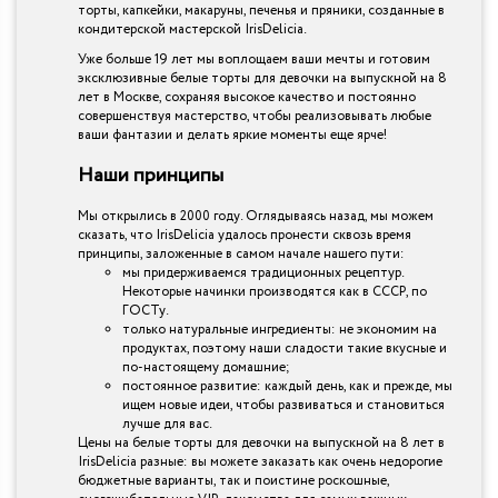
торты, капкейки, макаруны, печенья и пряники, созданные в
кондитерской мастерской IrisDelicia.
Уже больше 19 лет мы воплощаем ваши мечты и готовим
эксклюзивные белые торты для девочки на выпускной на 8
лет в Москве, сохраняя высокое качество и постоянно
совершенствуя мастерство, чтобы реализовывать любые
ваши фантазии и делать яркие моменты еще ярче!
Наши принципы
Мы открылись в 2000 году. Оглядываясь назад, мы можем
сказать, что IrisDelicia удалось пронести сквозь время
принципы, заложенные в самом начале нашего пути:
мы придерживаемся традиционных рецептур.
Некоторые начинки производятся как в СССР, по
ГОСТу.
только натуральные ингредиенты: не экономим на
продуктах, поэтому наши сладости такие вкусные и
по-настоящему домашние;
постоянное развитие: каждый день, как и прежде, мы
ищем новые идеи, чтобы развиваться и становиться
лучше для вас.
Цены на белые торты для девочки на выпускной на 8 лет в
IrisDelicia разные: вы можете заказать как очень недорогие
бюджетные варианты, так и поистине роскошные,