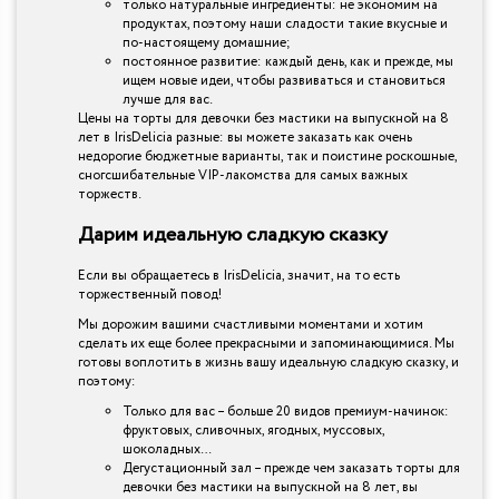
только натуральные ингредиенты: не экономим на
продуктах, поэтому наши сладости такие вкусные и
по-настоящему домашние;
постоянное развитие: каждый день, как и прежде, мы
ищем новые идеи, чтобы развиваться и становиться
лучше для вас.
Цены на торты для девочки без мастики на выпускной на 8
лет в IrisDelicia разные: вы можете заказать как очень
недорогие бюджетные варианты, так и поистине роскошные,
сногсшибательные VIP-лакомства для самых важных
торжеств.
Дарим идеальную сладкую сказку
Если вы обращаетесь в IrisDelicia, значит, на то есть
торжественный повод!
Мы дорожим вашими счастливыми моментами и хотим
сделать их еще более прекрасными и запоминающимися. Мы
готовы воплотить в жизнь вашу идеальную сладкую сказку, и
поэтому:
Только для вас – больше 20 видов премиум-начинок:
фруктовых, сливочных, ягодных, муссовых,
шоколадных…
Дегустационный зал – прежде чем заказать торты для
девочки без мастики на выпускной на 8 лет, вы