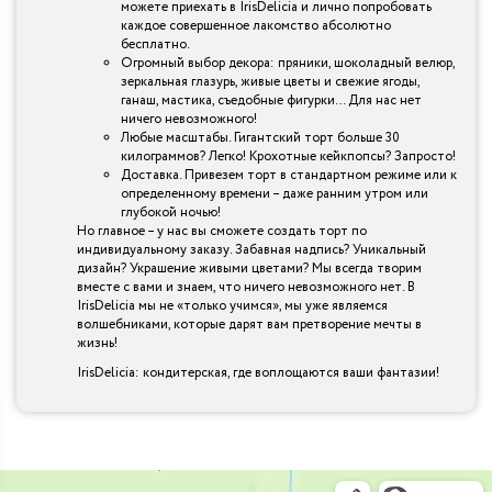
можете приехать в IrisDelicia и лично попробовать
каждое совершенное лакомство абсолютно
бесплатно.
Огромный выбор декора: пряники, шоколадный велюр,
зеркальная глазурь, живые цветы и свежие ягоды,
ганаш, мастика, съедобные фигурки… Для нас нет
ничего невозможного!
Любые масштабы. Гигантский торт больше 30
килограммов? Легко! Крохотные кейкпопсы? Запросто!
Доставка. Привезем торт в стандартном режиме или к
определенному времени – даже ранним утром или
глубокой ночью!
Но главное – у нас вы сможете создать торт по
индивидуальному заказу. Забавная надпись? Уникальный
дизайн? Украшение живыми цветами? Мы всегда творим
вместе с вами и знаем, что ничего невозможного нет. В
IrisDelicia мы не «только учимся», мы уже являемся
волшебниками, которые дарят вам претворение мечты в
жизнь!
IrisDelicia: кондитерская, где воплощаются ваши фантазии!