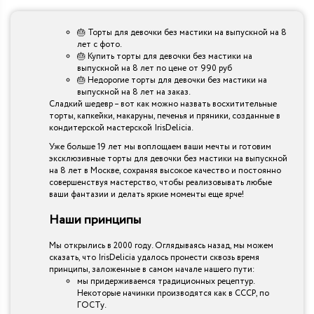
🎂 Торты для девочки без мастики на выпускной на 8
лет с фото.
🎂 Купить торты для девочки без мастики на
выпускной на 8 лет по цене от 990 руб
🎂 Недорогие торты для девочки без мастики на
выпускной на 8 лет на заказ.
Сладкий шедевр – вот как можно назвать восхитительные
торты, капкейки, макаруны, печенья и пряники, созданные в
кондитерской мастерской IrisDelicia.
Уже больше 19 лет мы воплощаем ваши мечты и готовим
эксклюзивные торты для девочки без мастики на выпускной
на 8 лет в Москве, сохраняя высокое качество и постоянно
совершенствуя мастерство, чтобы реализовывать любые
ваши фантазии и делать яркие моменты еще ярче!
Наши принципы
Мы открылись в 2000 году. Оглядываясь назад, мы можем
сказать, что IrisDelicia удалось пронести сквозь время
принципы, заложенные в самом начале нашего пути:
мы придерживаемся традиционных рецептур.
Некоторые начинки производятся как в СССР, по
ГОСТу.