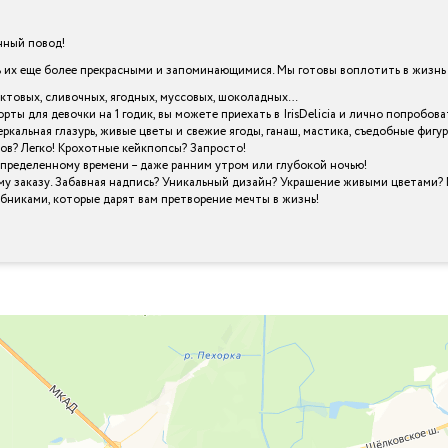
енный повод!
х еще более прекрасными и запоминающимися. Мы готовы воплотить в жизнь в
уктовых, сливочных, ягодных, муссовых, шоколадных…
рты для девочки на 1 годик, вы можете приехать в IrisDelicia и лично попроб
кальная глазурь, живые цветы и свежие ягоды, ганаш, мастика, съедобные фигу
ов? Легко! Крохотные кейкпопсы? Запросто!
определенному времени – даже ранним утром или глубокой ночью!
му заказу. Забавная надпись? Уникальный дизайн? Украшение живыми цветами? 
шебниками, которые дарят вам претворение мечты в жизнь!