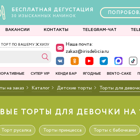
БЕСПЛАТНАЯ ДЕГУСТАЦИЯ
ПОПРОБОВ
30
ИЗЫСКАННЫХ
НАЧИНОК
ВАКАНСИИ
КОНТАКТЫ
TELEGRAM-ЧАТ
TEL
Наша почта:
 ТОРТ ПО ВАШЕМУ ЭСКИЗУ
zakaz@irisdelicia.ru
ПОРАТИВНЫЕ
СУПЕР VIP
КЕНДИ БАР
ЯГОДНЫЕ
BENTO-CAKE
П
ты на заказ
Каталог
Детские торты
Торты для девочк
ВЫЕ ТОРТЫ ДЛЯ ДЕВОЧКИ НА 
Торт русалка
Торты принцесса
Торты с бабочками