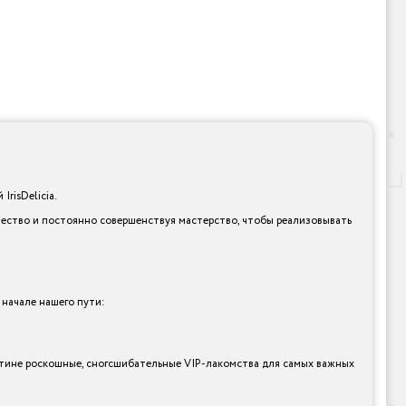
risDelicia.
ачество и постоянно совершенствуя мастерство, чтобы реализовывать
 начале нашего пути:
оистине роскошные, сногсшибательные VIP-лакомства для самых важных