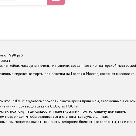
не от 990 руб
 заказ.
 капкейки, макаруны, печенья и пряники, созданные в кондитерской мастерской I
зивные сиреневые торты для девочки на 1 годик в Москве, сохраняя высокое к
ь, что IrisDelicia удалось пронести сквозь время принципы, заложенные в самом
начинки производятся как в СССР, по ГОСТу.
уктах, поэтому наши сладости такие вкусные и по-настоящему домашние;
ем новые идеи, чтобы развиваться и становиться лучше для вас.
a разные: вы можете заказать как очень недорогие бюджетные варианты, так и п