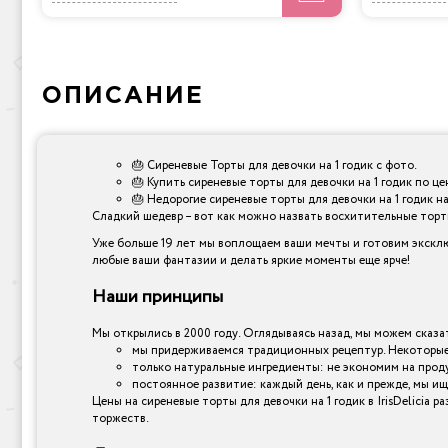
ОПИСАНИЕ
🎂 Сиреневые Торты для девочки на 1 годик с фото.
🎂 Купить сиреневые торты для девочки на 1 годик по це
🎂 Недорогие сиреневые торты для девочки на 1 годик на
Сладкий шедевр – вот как можно назвать восхитительные торты,
Уже больше 19 лет мы воплощаем ваши мечты и готовим эксклю
любые ваши фантазии и делать яркие моменты еще ярче!
Наши принципы
Мы открылись в 2000 году. Оглядываясь назад, мы можем сказат
мы придерживаемся традиционных рецептур. Некоторые 
только натуральные ингредиенты: не экономим на прод
постоянное развитие: каждый день, как и прежде, мы ищ
Цены на сиреневые торты для девочки на 1 годик в IrisDelici
торжеств.