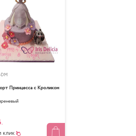
66DM
орт Принцесса с Кроликом
сиреневый
.
 1 КЛИК