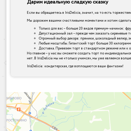
Дарим идеальную сладкую сказку
Если вы обращаетесь в IrisDelicia, значит, на то есть торжеств
Мы дорожим вашими счастливыми моментами и хотим сделать и
Только для вас – больше 20 видов премиум-начинок: фр
Дегустационный зал – прежде чем заказать сиреневые то
Огромный выбор декора: пряники, шоколадный велюр, зер
Любые масштабы. Гигантский торт больше 30 килограмм
Доставка. Привезем торт в стандартном режиме или к 
Но главное – у нас вы сможете создать торт по индивидуально
нет. В IrisDelicia мы не «только учимся», мы уже являемся вол
IrisDelicia: кондитерская, где воплощаются ваши фантазии!