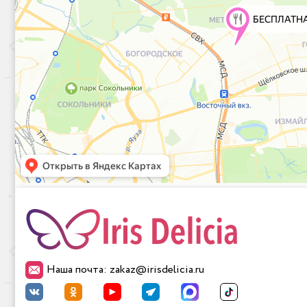
Наша почта: zakaz@irisdelicia.ru