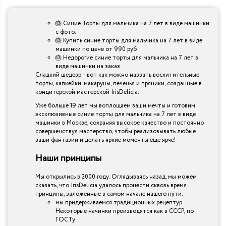
🎂 Синие Торты для мальчика на 7 лет в виде машинки
с фото.
🎂 Купить синие торты для мальчика на 7 лет в виде
машинки по цене от 990 руб
🎂 Недорогие синие торты для мальчика на 7 лет в
виде машинки на заказ.
Сладкий шедевр – вот как можно назвать восхитительные
торты, капкейки, макаруны, печенья и пряники, созданные в
кондитерской мастерской IrisDelicia.
Уже больше 19 лет мы воплощаем ваши мечты и готовим
эксклюзивные синие торты для мальчика на 7 лет в виде
машинки в Москве, сохраняя высокое качество и постоянно
совершенствуя мастерство, чтобы реализовывать любые
ваши фантазии и делать яркие моменты еще ярче!
Наши принципы
Мы открылись в 2000 году. Оглядываясь назад, мы можем
сказать, что IrisDelicia удалось пронести сквозь время
принципы, заложенные в самом начале нашего пути:
мы придерживаемся традиционных рецептур.
Некоторые начинки производятся как в СССР, по
ГОСТу.