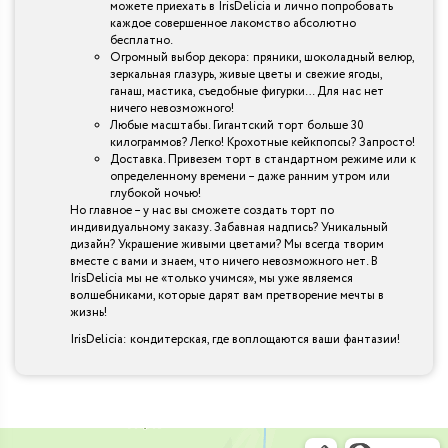
можете приехать в IrisDelicia и лично попробовать
каждое совершенное лакомство абсолютно
бесплатно.
Огромный выбор декора: пряники, шоколадный велюр,
зеркальная глазурь, живые цветы и свежие ягоды,
ганаш, мастика, съедобные фигурки… Для нас нет
ничего невозможного!
Любые масштабы. Гигантский торт больше 30
килограммов? Легко! Крохотные кейкпопсы? Запросто!
Доставка. Привезем торт в стандартном режиме или к
определенному времени – даже ранним утром или
глубокой ночью!
Но главное – у нас вы сможете создать торт по
индивидуальному заказу. Забавная надпись? Уникальный
дизайн? Украшение живыми цветами? Мы всегда творим
вместе с вами и знаем, что ничего невозможного нет. В
IrisDelicia мы не «только учимся», мы уже являемся
волшебниками, которые дарят вам претворение мечты в
жизнь!
IrisDelicia: кондитерская, где воплощаются ваши фантазии!