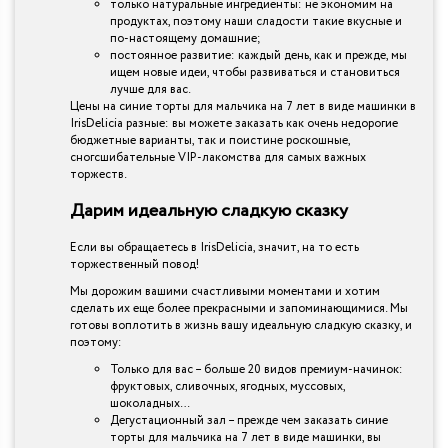
только натуральные ингредиенты: не экономим на
продуктах, поэтому наши сладости такие вкусные и
по-настоящему домашние;
постоянное развитие: каждый день, как и прежде, мы
ищем новые идеи, чтобы развиваться и становиться
лучше для вас.
Цены на синие торты для мальчика на 7 лет в виде машинки в
IrisDelicia разные: вы можете заказать как очень недорогие
бюджетные варианты, так и поистине роскошные,
сногсшибательные VIP-лакомства для самых важных
торжеств.
Дарим идеальную сладкую сказку
Если вы обращаетесь в IrisDelicia, значит, на то есть
торжественный повод!
Мы дорожим вашими счастливыми моментами и хотим
сделать их еще более прекрасными и запоминающимися. Мы
готовы воплотить в жизнь вашу идеальную сладкую сказку, и
поэтому:
Только для вас – больше 20 видов премиум-начинок:
фруктовых, сливочных, ягодных, муссовых,
шоколадных…
Дегустационный зал – прежде чем заказать синие
торты для мальчика на 7 лет в виде машинки, вы