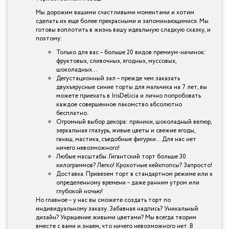
Мы дорожим вашими счастливыми моментами и хотим
сделать их еще более прекрасными и запоминающимися. Мы
готовы воплотить в жизнь вашу идеальную сладкую сказку, и
поэтому:
Только для вас – больше 20 видов премиум-начинок:
фруктовых, сливочных, ягодных, муссовых,
шоколадных…
Дегустационный зал – прежде чем заказать
двухъярусные синие торты для мальчика на 7 лет, вы
можете приехать в IrisDelicia и лично попробовать
каждое совершенное лакомство абсолютно
бесплатно.
Огромный выбор декора: пряники, шоколадный велюр,
зеркальная глазурь, живые цветы и свежие ягоды,
ганаш, мастика, съедобные фигурки… Для нас нет
ничего невозможного!
Любые масштабы. Гигантский торт больше 30
килограммов? Легко! Крохотные кейкпопсы? Запросто!
Доставка. Привезем торт в стандартном режиме или к
определенному времени – даже ранним утром или
глубокой ночью!
Но главное – у нас вы сможете создать торт по
индивидуальному заказу. Забавная надпись? Уникальный
дизайн? Украшение живыми цветами? Мы всегда творим
вместе с вами и знаем, что ничего невозможного нет. В