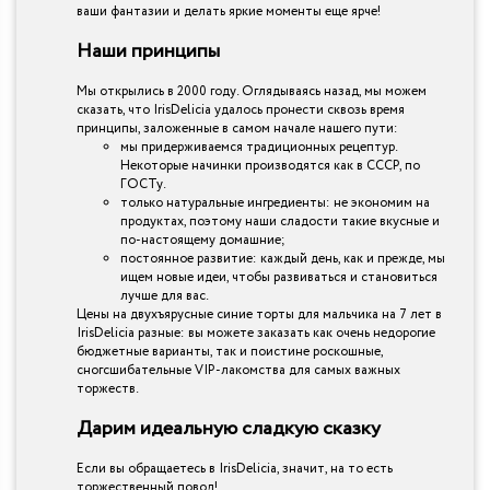
ваши фантазии и делать яркие моменты еще ярче!
Наши принципы
Мы открылись в 2000 году. Оглядываясь назад, мы можем
сказать, что IrisDelicia удалось пронести сквозь время
принципы, заложенные в самом начале нашего пути:
мы придерживаемся традиционных рецептур.
Некоторые начинки производятся как в СССР, по
ГОСТу.
только натуральные ингредиенты: не экономим на
продуктах, поэтому наши сладости такие вкусные и
по-настоящему домашние;
постоянное развитие: каждый день, как и прежде, мы
ищем новые идеи, чтобы развиваться и становиться
лучше для вас.
Цены на двухъярусные синие торты для мальчика на 7 лет в
IrisDelicia разные: вы можете заказать как очень недорогие
бюджетные варианты, так и поистине роскошные,
сногсшибательные VIP-лакомства для самых важных
торжеств.
Дарим идеальную сладкую сказку
Если вы обращаетесь в IrisDelicia, значит, на то есть
торжественный повод!