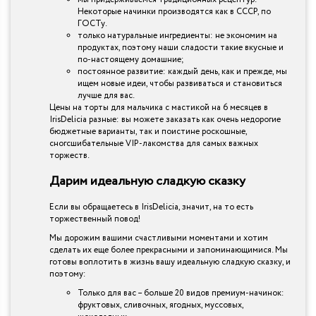
Некоторые начинки производятся как в СССР, по
ГОСТу.
только натуральные ингредиенты: не экономим на
продуктах, поэтому наши сладости такие вкусные и
по-настоящему домашние;
постоянное развитие: каждый день, как и прежде, мы
ищем новые идеи, чтобы развиваться и становиться
лучше для вас.
Цены на торты для мальчика с мастикой на 6 месяцев в
IrisDelicia разные: вы можете заказать как очень недорогие
бюджетные варианты, так и поистине роскошные,
сногсшибательные VIP-лакомства для самых важных
торжеств.
Дарим идеальную сладкую сказку
Если вы обращаетесь в IrisDelicia, значит, на то есть
торжественный повод!
Мы дорожим вашими счастливыми моментами и хотим
сделать их еще более прекрасными и запоминающимися. Мы
готовы воплотить в жизнь вашу идеальную сладкую сказку, и
поэтому:
Только для вас – больше 20 видов премиум-начинок:
фруктовых, сливочных, ягодных, муссовых,