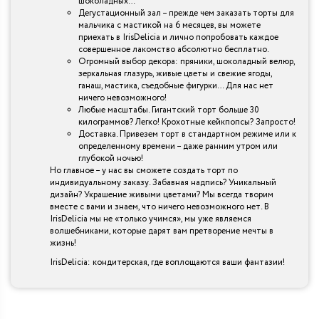
шоколадных…
Дегустационный зал – прежде чем заказать торты для
мальчика с мастикой на 6 месяцев, вы можете
приехать в IrisDelicia и лично попробовать каждое
совершенное лакомство абсолютно бесплатно.
Огромный выбор декора: пряники, шоколадный велюр,
зеркальная глазурь, живые цветы и свежие ягоды,
ганаш, мастика, съедобные фигурки… Для нас нет
ничего невозможного!
Любые масштабы. Гигантский торт больше 30
килограммов? Легко! Крохотные кейкпопсы? Запросто!
Доставка. Привезем торт в стандартном режиме или к
определенному времени – даже ранним утром или
глубокой ночью!
Но главное – у нас вы сможете создать торт по
индивидуальному заказу. Забавная надпись? Уникальный
дизайн? Украшение живыми цветами? Мы всегда творим
вместе с вами и знаем, что ничего невозможного нет. В
IrisDelicia мы не «только учимся», мы уже являемся
волшебниками, которые дарят вам претворение мечты в
жизнь!
IrisDelicia: кондитерская, где воплощаются ваши фантазии!