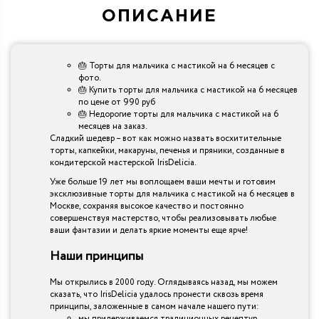
ОПИСАНИЕ
🎂 Торты для мальчика с мастикой на 6 месяцев с
фото.
🎂 Купить торты для мальчика с мастикой на 6 месяцев
по цене от 990 руб
🎂 Недорогие торты для мальчика с мастикой на 6
месяцев на заказ.
Сладкий шедевр – вот как можно назвать восхитительные
торты, капкейки, макаруны, печенья и пряники, созданные в
кондитерской мастерской IrisDelicia.
Уже больше 19 лет мы воплощаем ваши мечты и готовим
эксклюзивные торты для мальчика с мастикой на 6 месяцев в
Москве, сохраняя высокое качество и постоянно
совершенствуя мастерство, чтобы реализовывать любые
ваши фантазии и делать яркие моменты еще ярче!
Наши принципы
Мы открылись в 2000 году. Оглядываясь назад, мы можем
сказать, что IrisDelicia удалось пронести сквозь время
принципы, заложенные в самом начале нашего пути:
мы придерживаемся традиционных рецептур.