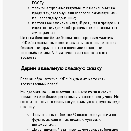
ГОСТу.
только натуральные ингредиенты: не экономим на
продуктах, поэтому наши сладости такие вкусные и
по-настоящему домашние;
постоянное развитие: каждый день, как и прежде, мы
ищем новые идеи, чтобы развиваться и становиться
лучше для вас.
Цены на большие белые бисквитные торты для мальчика в
IrisDelicia разные: вы можете заказать как очень недорогие
бюджетные варианты, так и поистине роскошные,
сногсшибательные VIP-лакомства для самых важных
торжеств.
Дарим идеальную сладкую сказку
Если вы обращаетесь в IrisDelicia, значит, на то есть
торжественный повод!
Мы дорожим вашими счастливыми моментами и хотим
сделать их еще более прекрасными и запоминающимися. Мы
готовы воплотить в жизнь вашу идеальную сладкую сказку, и
поэтому:
Только для вас – больше 20 видов премиум-начинок:
фруктовых, сливочных, ягодных, муссовых,
шоколадных…
Дегустационный зал – прежде чем заказать большие