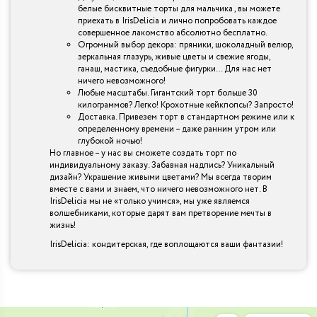
белые бисквитные торты для мальчика , вы можете
приехать в IrisDelicia и лично попробовать каждое
совершенное лакомство абсолютно бесплатно.
Огромный выбор декора: пряники, шоколадный велюр,
зеркальная глазурь, живые цветы и свежие ягоды,
ганаш, мастика, съедобные фигурки… Для нас нет
ничего невозможного!
Любые масштабы. Гигантский торт больше 30
килограммов? Легко! Крохотные кейкпопсы? Запросто!
Доставка. Привезем торт в стандартном режиме или к
определенному времени – даже ранним утром или
глубокой ночью!
Но главное – у нас вы сможете создать торт по
индивидуальному заказу. Забавная надпись? Уникальный
дизайн? Украшение живыми цветами? Мы всегда творим
вместе с вами и знаем, что ничего невозможного нет. В
IrisDelicia мы не «только учимся», мы уже являемся
волшебниками, которые дарят вам претворение мечты в
жизнь!
IrisDelicia: кондитерская, где воплощаются ваши фантазии!