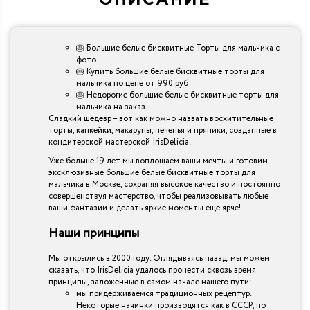
ОПИСАНИЕ
🎂 Большие белые бисквитные Торты для мальчика с
фото.
🎂 Купить большие белые бисквитные торты для
мальчика по цене от 990 руб
🎂 Недорогие большие белые бисквитные торты для
мальчика на заказ.
Сладкий шедевр – вот как можно назвать восхитительные
торты, капкейки, макаруны, печенья и пряники, созданные в
кондитерской мастерской IrisDelicia.
Уже больше 19 лет мы воплощаем ваши мечты и готовим
эксклюзивные большие белые бисквитные торты для
мальчика в Москве, сохраняя высокое качество и постоянно
совершенствуя мастерство, чтобы реализовывать любые
ваши фантазии и делать яркие моменты еще ярче!
Наши принципы
Мы открылись в 2000 году. Оглядываясь назад, мы можем
сказать, что IrisDelicia удалось пронести сквозь время
принципы, заложенные в самом начале нашего пути:
мы придерживаемся традиционных рецептур.
Некоторые начинки производятся как в СССР, по