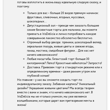
готовы воплотить в жизнь вашу идеальную сладкую сказку, и
поэтому:
Только для вас – больше 20 видов премиум-начинок:
фруктовых, сливочных, ягодных, муссовых,
шоколадных…
Дегустационный зал – прежде чем заказать большие
синие бисквитные торты для мальчика , вы можете
приехать в IrisDelicia и лично попробовать каждое
совершенное лакомство абсолютно бесплатно.
Огромный выбор декора: пряники, шоколадный велюр,
зеркальная глазурь, живые цветы и свежие ягоды,
ганаш, мастика, съедобные фигурки… Для нас нет
ничего невозможного!
Любые масштабы. Гигантский торт больше 30
килограммов? Легко! Крохотные кейкпопсы? Запросто!
Доставка. Привезем торт в стандартном режиме или к
определенному времени – даже ранним утром или
глубокой ночью!
Но главное – у нас вы сможете создать торт по
индивидуальному заказу. Забавная надпись? Уникальный
дизайн? Украшение живыми цветами? Мы всегда творим
вместе с вами и знаем, что ничего невозможного нет. В
IrisDelicia мы не «только учимся», мы уже являемся
волшебниками, которые дарят вам претворение мечты в
жизнь!