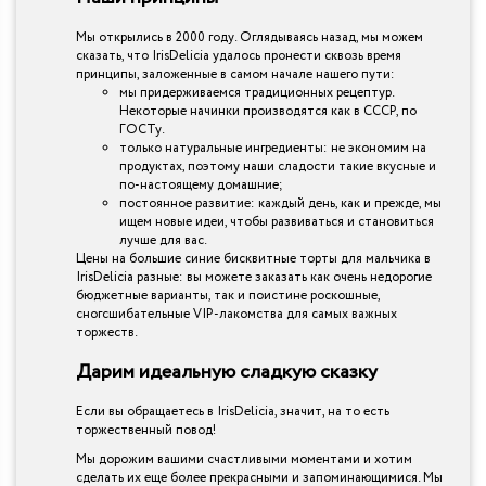
Мы открылись в 2000 году. Оглядываясь назад, мы можем
сказать, что IrisDelicia удалось пронести сквозь время
принципы, заложенные в самом начале нашего пути:
мы придерживаемся традиционных рецептур.
Некоторые начинки производятся как в СССР, по
ГОСТу.
только натуральные ингредиенты: не экономим на
продуктах, поэтому наши сладости такие вкусные и
по-настоящему домашние;
постоянное развитие: каждый день, как и прежде, мы
ищем новые идеи, чтобы развиваться и становиться
лучше для вас.
Цены на большие синие бисквитные торты для мальчика в
IrisDelicia разные: вы можете заказать как очень недорогие
бюджетные варианты, так и поистине роскошные,
сногсшибательные VIP-лакомства для самых важных
торжеств.
Дарим идеальную сладкую сказку
Если вы обращаетесь в IrisDelicia, значит, на то есть
торжественный повод!
Мы дорожим вашими счастливыми моментами и хотим
сделать их еще более прекрасными и запоминающимися. Мы