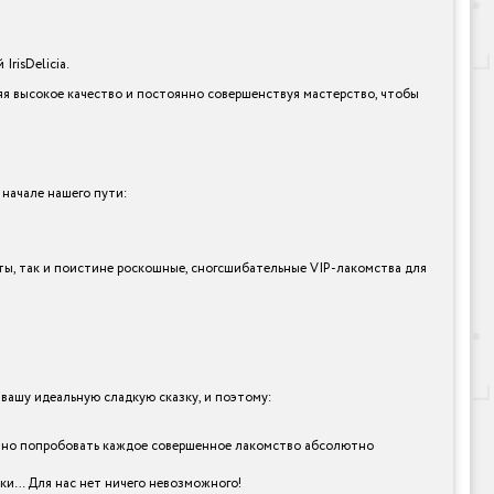
risDelicia.
я высокое качество и постоянно совершенствуя мастерство, чтобы
 начале нашего пути:
нты, так и поистине роскошные, сногсшибательные VIP-лакомства для
ашу идеальную сладкую сказку, и поэтому:
 лично попробовать каждое совершенное лакомство абсолютно
рки… Для нас нет ничего невозможного!