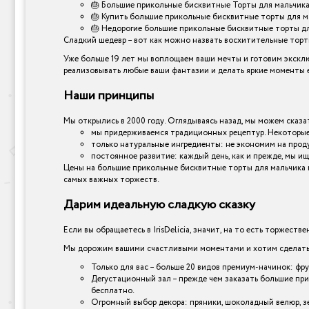
🎂 Большие прикольные бисквитные Торты для мальчика
🎂 Купить большие прикольные бисквитные торты для м
🎂 Недорогие большие прикольные бисквитные торты для
Сладкий шедевр – вот как можно назвать восхитительные торты,
Уже больше 19 лет мы воплощаем ваши мечты и готовим эксклю
реализовывать любые ваши фантазии и делать яркие моменты е
Наши принципы
Мы открылись в 2000 году. Оглядываясь назад, мы можем сказат
мы придерживаемся традиционных рецептур. Некоторые 
только натуральные ингредиенты: не экономим на прод
постоянное развитие: каждый день, как и прежде, мы ищ
Цены на большие прикольные бисквитные торты для мальчика в 
самых важных торжеств.
Дарим идеальную сладкую сказку
Если вы обращаетесь в IrisDelicia, значит, на то есть торжеств
Мы дорожим вашими счастливыми моментами и хотим сделать и
Только для вас – больше 20 видов премиум-начинок: фр
Дегустационный зал – прежде чем заказать большие при
бесплатно.
Огромный выбор декора: пряники, шоколадный велюр, зер