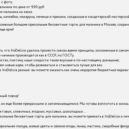
 с фото.
альчика по цене от 990 руб
 мальчика на заказ.
 капкейки, макаруны, печенья и пряники, созданные в кондитерской мастерской I
зивные большие прикольные бисквитные торты для мальчика в Москве, сохраня
ще ярче!
ь, что IrisDelicia удалось пронести сквозь время принципы, заложенные в самом
начинки производятся как в СССР, по ГОСТу.
уктах, поэтому наши сладости такие вкусные и по-настоящему домашние;
ем новые идеи, чтобы развиваться и становиться лучше для вас.
IrisDelicia разные: вы можете заказать как очень недорогие бюджетные вариа
енный повод!
х еще более прекрасными и запоминающимися. Мы готовы воплотить в жизнь в
уктовых, сливочных, ягодных, муссовых, шоколадных…
кольные бисквитные торты для мальчика , вы можете приехать в IrisDelicia и
кальная глазурь, живые цветы и свежие ягоды, ганаш, мастика, съедобные фигу