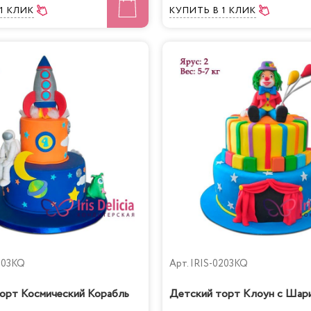
 1 КЛИК
КУПИТЬ
В 1 КЛИК
303KQ
Арт.
IRIS-0203KQ
орт Космический Корабль
Детский торт Клоун с Шар