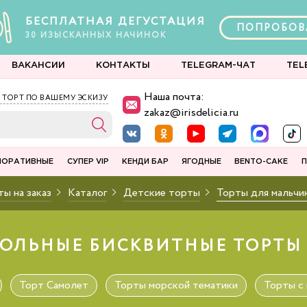
БЕСПЛАТНАЯ ДЕГУСТАЦИЯ
ПОПРОБОВ
30
ИЗЫСКАННЫХ
НАЧИНОК
ВАКАНСИИ
КОНТАКТЫ
TELEGRAM-ЧАТ
TEL
Наша почта:
 ТОРТ ПО ВАШЕМУ ЭСКИЗУ
zakaz@irisdelicia.ru
ПОРАТИВНЫЕ
СУПЕР VIP
КЕНДИ БАР
ЯГОДНЫЕ
BENTO-CAKE
П
ы на заказ
Каталог
Детские торты
Торты для мальчи
ОЛЬНЫЕ БИСКВИТНЫЕ ТОРТЫ
Торт Самолет
Торты морской тематики
Торты с 