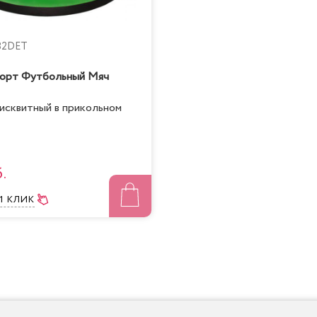
082DET
торт Футбольный Мяч
исквитный в прикольном
.
 1 КЛИК