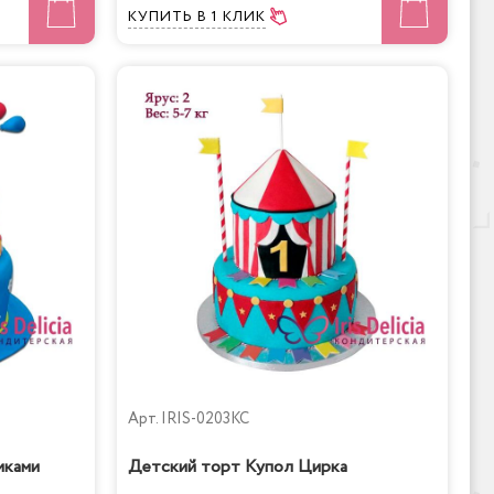
КУПИТЬ
В 1 КЛИК
Арт.
IRIS-0203KC
иками
Детский торт Купол Цирка