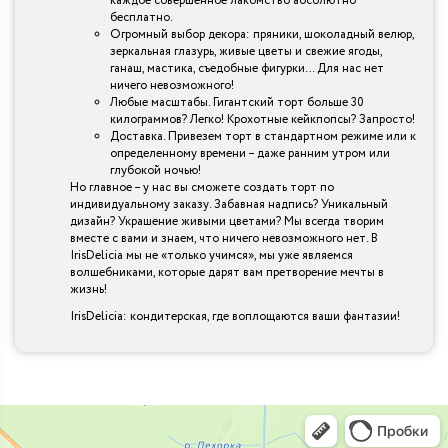
каждое совершенное лакомство абсолютно
бесплатно.
Огромный выбор декора: пряники, шоколадный велюр,
зеркальная глазурь, живые цветы и свежие ягоды,
ганаш, мастика, съедобные фигурки… Для нас нет
ничего невозможного!
Любые масштабы. Гигантский торт больше 30
килограммов? Легко! Крохотные кейкпопсы? Запросто!
Доставка. Привезем торт в стандартном режиме или к
определенному времени – даже ранним утром или
глубокой ночью!
Но главное – у нас вы сможете создать торт по
индивидуальному заказу. Забавная надпись? Уникальный
дизайн? Украшение живыми цветами? Мы всегда творим
вместе с вами и знаем, что ничего невозможного нет. В
IrisDelicia мы не «только учимся», мы уже являемся
волшебниками, которые дарят вам претворение мечты в
жизнь!
IrisDelicia: кондитерская, где воплощаются ваши фантазии!