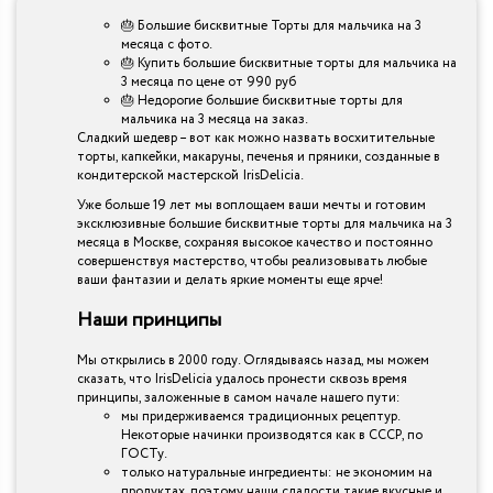
🎂 Большие бисквитные Торты для мальчика на 3
месяца с фото.
🎂 Купить большие бисквитные торты для мальчика на
3 месяца по цене от 990 руб
🎂 Недорогие большие бисквитные торты для
мальчика на 3 месяца на заказ.
Сладкий шедевр – вот как можно назвать восхитительные
торты, капкейки, макаруны, печенья и пряники, созданные в
кондитерской мастерской IrisDelicia.
Уже больше 19 лет мы воплощаем ваши мечты и готовим
эксклюзивные большие бисквитные торты для мальчика на 3
месяца в Москве, сохраняя высокое качество и постоянно
совершенствуя мастерство, чтобы реализовывать любые
ваши фантазии и делать яркие моменты еще ярче!
Наши принципы
Мы открылись в 2000 году. Оглядываясь назад, мы можем
сказать, что IrisDelicia удалось пронести сквозь время
принципы, заложенные в самом начале нашего пути:
мы придерживаемся традиционных рецептур.
Некоторые начинки производятся как в СССР, по
ГОСТу.
только натуральные ингредиенты: не экономим на
продуктах, поэтому наши сладости такие вкусные и