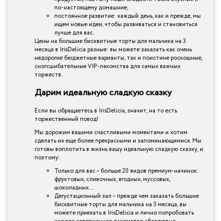
по-настоящему домашние;
постоянное развитие: каждый день, как и прежде, мы
ищем новые идеи, чтобы развиваться и становиться
лучше для вас.
Цены на большие бисквитные торты для мальчика на 3
месяца в IrisDelicia разные: вы можете заказать как очень
недорогие бюджетные варианты, так и поистине роскошные,
сногсшибательные VIP-лакомства для самых важных
торжеств.
Дарим идеальную сладкую сказку
Если вы обращаетесь в IrisDelicia, значит, на то есть
торжественный повод!
Мы дорожим вашими счастливыми моментами и хотим
сделать их еще более прекрасными и запоминающимися. Мы
готовы воплотить в жизнь вашу идеальную сладкую сказку, и
поэтому:
Только для вас – больше 20 видов премиум-начинок:
фруктовых, сливочных, ягодных, муссовых,
шоколадных…
Дегустационный зал – прежде чем заказать большие
бисквитные торты для мальчика на 3 месяца, вы
можете приехать в IrisDelicia и лично попробовать