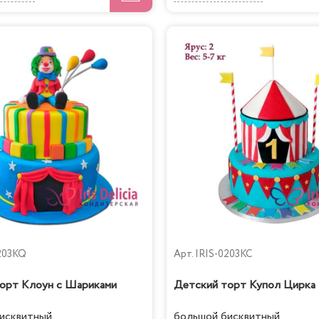
203KQ
Арт.
IRIS-0203KC
орт Клоун с Шариками
Детский торт Купол Цирка
исквитный
большой бисквитный