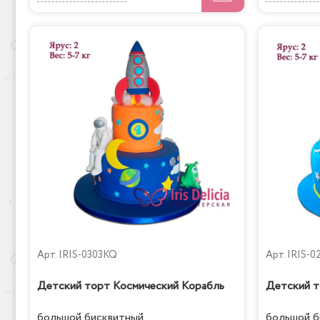
Арт.
IRIS-0303KQ
Арт.
IRIS-0
Детский торт Космический Корабль
Детский т
большой бисквитный
большой б