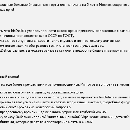
зивные большие бисквитные торты для мальчика на 5 лет в Москве, сохраняя 
ще ярче!
ь, что IrisDelicia удалось пронести сквозь время принципы, заложенные в самом
начинки производятся как в СССР, по ГОСТу.
уктах, поэтому наши сладости такие вкусные и по-настоящему домашние;
ем новые идеи, чтобы развиваться и становиться лучше для вас.
isDelicia разные: вы можете заказать как очень недорогие бюджетные варианты
енный повод!
х еще более прекрасными и запоминающимися. Мы готовы воплотить в жизнь в
уктовых, сливочных, ягодных, муссовых, шоколадных…
квитные торты для мальчика на 5 лет, вы можете приехать в IrisDelicia и лич
кальная глазурь, живые цветы и свежие ягоды, ганаш, мастика, съедобные фигу
ов? Легко! Крохотные кейкпопсы? Запросто!
определенному времени – даже ранним утром или глубокой ночью!
му заказу. Забавная надпись? Уникальный дизайн? Украшение живыми цветами? 
шебниками, которые дарят вам претворение мечты в жизнь!