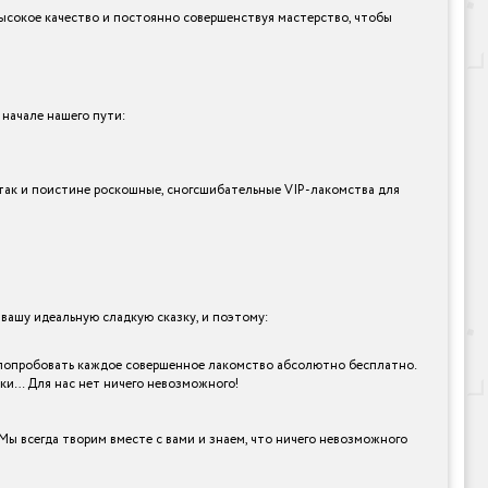
высокое качество и постоянно совершенствуя мастерство, чтобы
 начале нашего пути:
, так и поистине роскошные, сногсшибательные VIP-лакомства для
ашу идеальную сладкую сказку, и поэтому:
но попробовать каждое совершенное лакомство абсолютно бесплатно.
рки… Для нас нет ничего невозможного!
Мы всегда творим вместе с вами и знаем, что ничего невозможного