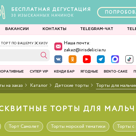
БЕСПЛАТНАЯ ДЕГУСТАЦИЯ
ПОПРОБОВ
30
ИЗЫСКАННЫХ
НАЧИНОК
ВАКАНСИИ
КОНТАКТЫ
TELEGRAM-ЧАТ
TEL
Наша почта:
 ТОРТ ПО ВАШЕМУ ЭСКИЗУ
zakaz@irisdelicia.ru
ПОРАТИВНЫЕ
СУПЕР VIP
КЕНДИ БАР
ЯГОДНЫЕ
BENTO-CAKE
П
ы на заказ
Каталог
Детские торты
Торты для мальчи
СКВИТНЫЕ ТОРТЫ ДЛЯ МАЛЬЧИ
Торт Самолет
Торты морской тематики
Торты с 