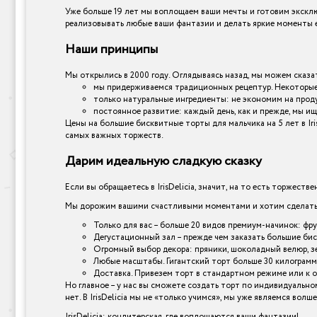
Уже больше 19 лет мы воплощаем ваши мечты и готовим эксклю
реализовывать любые ваши фантазии и делать яркие моменты е
Наши принципы
Мы открылись в 2000 году. Оглядываясь назад, мы можем сказат
мы придерживаемся традиционных рецептур. Некоторые 
только натуральные ингредиенты: не экономим на прод
постоянное развитие: каждый день, как и прежде, мы ищ
Цены на большие бисквитные торты для мальчика на 5 лет в Ir
самых важных торжеств.
Дарим идеальную сладкую сказку
Если вы обращаетесь в IrisDelicia, значит, на то есть торжеств
Мы дорожим вашими счастливыми моментами и хотим сделать и
Только для вас – больше 20 видов премиум-начинок: фр
Дегустационный зал – прежде чем заказать большие бис
Огромный выбор декора: пряники, шоколадный велюр, зер
Любые масштабы. Гигантский торт больше 30 килограмм
Доставка. Привезем торт в стандартном режиме или к 
Но главное – у нас вы сможете создать торт по индивидуально
нет. В IrisDelicia мы не «только учимся», мы уже являемся вол
IrisDelicia: кондитерская, где воплощаются ваши фантазии!