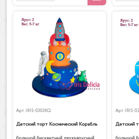
Арт.
IRIS-0303KQ
Арт.
IRIS-0
Детский торт Космический Корабль
Детский т
большой бисквитный двухъярусный
большой б