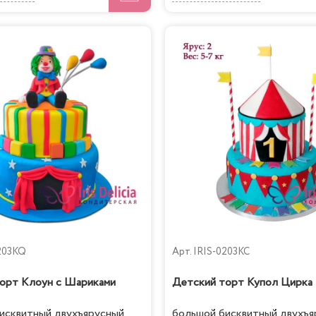
203KQ
Арт.
IRIS-0203KC
орт Клоун с Шариками
Детский торт Купол Цирка
исквитный двухъярусный
большой бисквитный двухъя