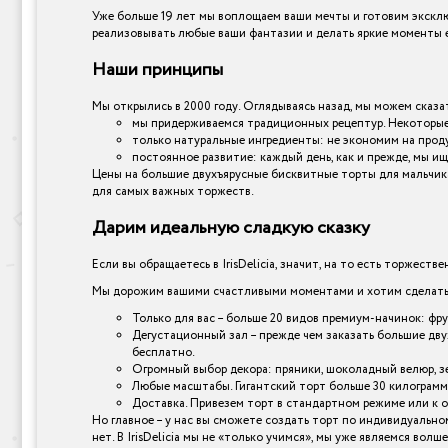
Уже больше 19 лет мы воплощаем ваши мечты и готовим эксклю
реализовывать любые ваши фантазии и делать яркие моменты е
Наши принципы
Мы открылись в 2000 году. Оглядываясь назад, мы можем сказат
мы придерживаемся традиционных рецептур. Некоторые 
только натуральные ингредиенты: не экономим на прод
постоянное развитие: каждый день, как и прежде, мы ищ
Цены на большие двухъярусные бисквитные торты для мальчика 
для самых важных торжеств.
Дарим идеальную сладкую сказку
Если вы обращаетесь в IrisDelicia, значит, на то есть торжеств
Мы дорожим вашими счастливыми моментами и хотим сделать и
Только для вас – больше 20 видов премиум-начинок: фр
Дегустационный зал – прежде чем заказать большие дву
бесплатно.
Огромный выбор декора: пряники, шоколадный велюр, зер
Любые масштабы. Гигантский торт больше 30 килограмм
Доставка. Привезем торт в стандартном режиме или к 
Но главное – у нас вы сможете создать торт по индивидуально
нет. В IrisDelicia мы не «только учимся», мы уже являемся вол