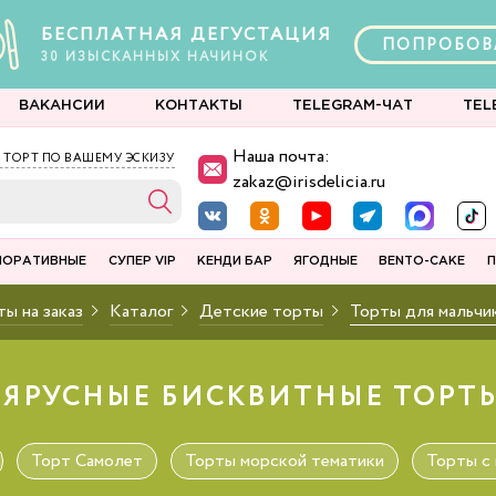
БЕСПЛАТНАЯ ДЕГУСТАЦИЯ
ПОПРОБОВ
30
ИЗЫСКАННЫХ
НАЧИНОК
ВАКАНСИИ
КОНТАКТЫ
TELEGRAM-ЧАТ
TEL
Наша почта:
 ТОРТ ПО ВАШЕМУ ЭСКИЗУ
zakaz@irisdelicia.ru
ПОРАТИВНЫЕ
СУПЕР VIP
КЕНДИ БАР
ЯГОДНЫЕ
BENTO-CAKE
П
ы на заказ
Каталог
Детские торты
Торты для мальчи
ЯРУСНЫЕ БИСКВИТНЫЕ ТОРТ
Торт Самолет
Торты морской тематики
Торты с 