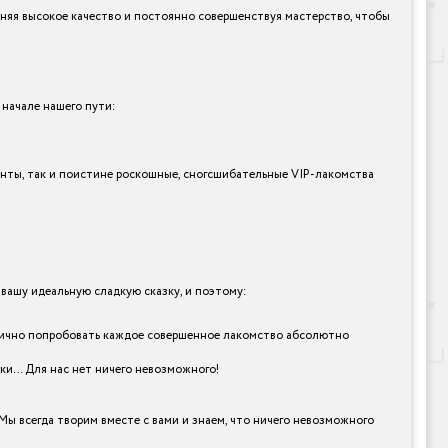
няя высокое качество и постоянно совершенствуя мастерство, чтобы
 начале нашего пути:
ианты, так и поистине роскошные, сногсшибательные VIP-лакомства
ашу идеальную сладкую сказку, и поэтому:
 и лично попробовать каждое совершенное лакомство абсолютно
рки… Для нас нет ничего невозможного!
Мы всегда творим вместе с вами и знаем, что ничего невозможного