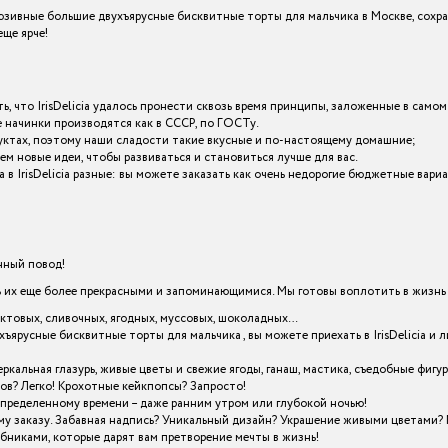
зивные большие двухъярусные бисквитные торты для мальчика в Москве, сохра
ще ярче!
ь, что IrisDelicia удалось пронести сквозь время принципы, заложенные в самом
начинки производятся как в СССР, по ГОСТу.
уктах, поэтому наши сладости такие вкусные и по-настоящему домашние;
ем новые идеи, чтобы развиваться и становиться лучше для вас.
в IrisDelicia разные: вы можете заказать как очень недорогие бюджетные вар
енный повод!
х еще более прекрасными и запоминающимися. Мы готовы воплотить в жизнь в
уктовых, сливочных, ягодных, муссовых, шоколадных…
хъярусные бисквитные торты для мальчика , вы можете приехать в IrisDelicia
кальная глазурь, живые цветы и свежие ягоды, ганаш, мастика, съедобные фигу
ов? Легко! Крохотные кейкпопсы? Запросто!
определенному времени – даже ранним утром или глубокой ночью!
му заказу. Забавная надпись? Уникальный дизайн? Украшение живыми цветами? 
шебниками, которые дарят вам претворение мечты в жизнь!