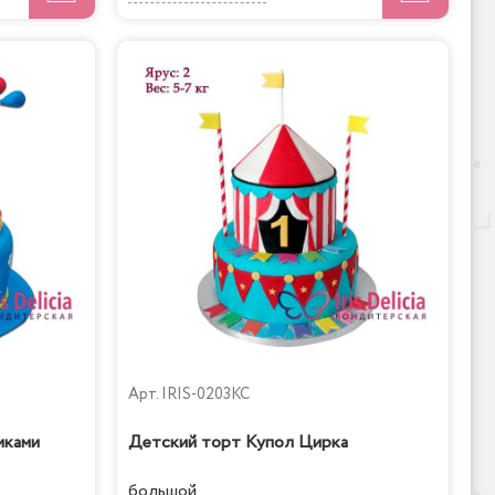
Арт.
IRIS-0203KC
иками
Детский торт Купол Цирка
большой