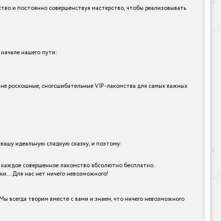
ество и постоянно совершенствуя мастерство, чтобы реализовывать
 начале нашего пути:
стине роскошные, сногсшибательные VIP-лакомства для самых важных
ашу идеальную сладкую сказку, и поэтому:
ать каждое совершенное лакомство абсолютно бесплатно.
рки… Для нас нет ничего невозможного!
Мы всегда творим вместе с вами и знаем, что ничего невозможного