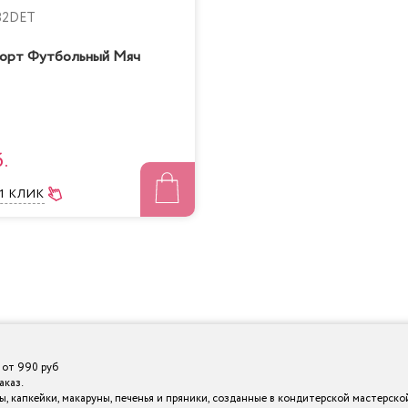
082DET
торт Футбольный Мяч
.
 1 КЛИК
 от 990 руб
аказ.
 капкейки, макаруны, печенья и пряники, созданные в кондитерской мастерской I