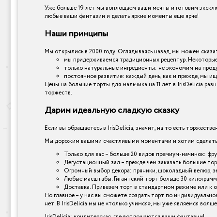
Уже больше 19 лет мы воплощаем ваши мечты и готовим эксклю
любые ваши фантазии и делать яркие моменты еще ярче!
Наши принципы
Мы открылись в 2000 году. Оглядываясь назад, мы можем сказат
мы придерживаемся традиционных рецептур. Некоторые 
только натуральные ингредиенты: не экономим на прод
постоянное развитие: каждый день, как и прежде, мы ищ
Цены на большие торты для мальчика на 11 лет в IrisDelicia 
торжеств.
Дарим идеальную сладкую сказку
Если вы обращаетесь в IrisDelicia, значит, на то есть торжеств
Мы дорожим вашими счастливыми моментами и хотим сделать и
Только для вас – больше 20 видов премиум-начинок: фр
Дегустационный зал – прежде чем заказать большие торт
Огромный выбор декора: пряники, шоколадный велюр, зер
Любые масштабы. Гигантский торт больше 30 килограмм
Доставка. Привезем торт в стандартном режиме или к 
Но главное – у нас вы сможете создать торт по индивидуально
нет. В IrisDelicia мы не «только учимся», мы уже являемся вол
IrisDelicia: кондитерская, где воплощаются ваши фантазии!