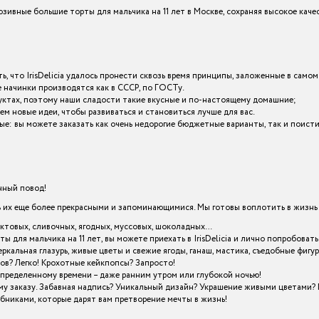
зивные большие торты для мальчика на 11 лет в Москве, сохраняя высокое кач
ь, что IrisDelicia удалось пронести сквозь время принципы, заложенные в самом
начинки производятся как в СССР, по ГОСТу.
уктах, поэтому наши сладости такие вкусные и по-настоящему домашние;
ем новые идеи, чтобы развиваться и становиться лучше для вас.
разные: вы можете заказать как очень недорогие бюджетные варианты, так и пои
енный повод!
х еще более прекрасными и запоминающимися. Мы готовы воплотить в жизнь в
уктовых, сливочных, ягодных, муссовых, шоколадных…
ы для мальчика на 11 лет, вы можете приехать в IrisDelicia и лично попробов
кальная глазурь, живые цветы и свежие ягоды, ганаш, мастика, съедобные фигу
ов? Легко! Крохотные кейкпопсы? Запросто!
определенному времени – даже ранним утром или глубокой ночью!
му заказу. Забавная надпись? Уникальный дизайн? Украшение живыми цветами? 
шебниками, которые дарят вам претворение мечты в жизнь!