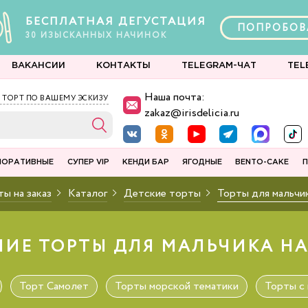
БЕСПЛАТНАЯ ДЕГУСТАЦИЯ
ПОПРОБОВ
30
ИЗЫСКАННЫХ
НАЧИНОК
ВАКАНСИИ
КОНТАКТЫ
TELEGRAM-ЧАТ
TEL
Наша почта:
 ТОРТ ПО ВАШЕМУ ЭСКИЗУ
zakaz@irisdelicia.ru
ПОРАТИВНЫЕ
СУПЕР VIP
КЕНДИ БАР
ЯГОДНЫЕ
BENTO-CAKE
П
ы на заказ
Каталог
Детские торты
Торты для мальчи
ИЕ ТОРТЫ ДЛЯ МАЛЬЧИКА НА 
Торт Самолет
Торты морской тематики
Торты с 