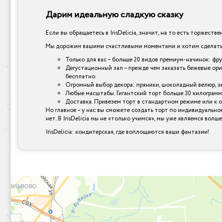
Дарим идеальную сладкую сказку
Если вы обращаетесь в IrisDelicia, значит, на то есть торжеств
Мы дорожим вашими счастливыми моментами и хотим сделать и
Только для вас – больше 20 видов премиум-начинок: фр
Дегустационный зал – прежде чем заказать бежевые ори
бесплатно.
Огромный выбор декора: пряники, шоколадный велюр, зер
Любые масштабы. Гигантский торт больше 30 килограмм
Доставка. Привезем торт в стандартном режиме или к 
Но главное – у нас вы сможете создать торт по индивидуально
нет. В IrisDelicia мы не «только учимся», мы уже являемся вол
IrisDelicia: кондитерская, где воплощаются ваши фантазии!