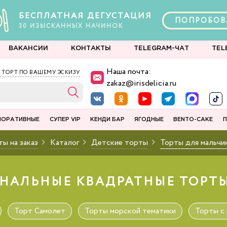
БЕСПЛАТНАЯ ДЕГУСТАЦИЯ
ПОПРОБОВ
30
ИЗЫСКАННЫХ
НАЧИНОК
ВАКАНСИИ
КОНТАКТЫ
TELEGRAM-ЧАТ
TEL
Наша почта:
 ТОРТ ПО ВАШЕМУ ЭСКИЗУ
zakaz@irisdelicia.ru
ПОРАТИВНЫЕ
СУПЕР VIP
КЕНДИ БАР
ЯГОДНЫЕ
BENTO-CAKE
П
ы на заказ
Каталог
Детские торты
Торты для мальчи
НАЛЬНЫЕ КВАДРАТНЫЕ ТОРТ
Торт Самолет
Торты морской тематики
Торты с 