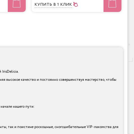
КУПИТЬ
В 1 КЛИК
risDelicia.
няя высокое качество и постоянно совершенствуя мастерство, чтобы
 начале нашего пути:
анты, так и поистине роскошные, сногсшибательные VIP-лакомства для