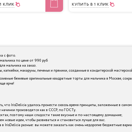
 1 КЛИК
КУПИТЬ
В 1 КЛИК
а с фото.
мальчика по цене от 990 руб
ля мальчика на заказ.
 капкейки, макаруны, печенья и пряники, созданные в кондитерской мастерской I
зивные бежевые оригинальные квадратные торты для мальчика в Москве, сохра
ще ярче!
ь, что IrisDelicia удалось пронести сквозь время принципы, заложенные в самом
начинки производятся как в СССР, по ГОСТу.
уктах, поэтому наши сладости такие вкусные и по-настоящему домашние;
ем новые идеи, чтобы развиваться и становиться лучше для вас.
в IrisDelicia разные: вы можете заказать как очень недорогие бюджетные вари