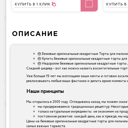
КУПИТЬ
В 1 КЛИК
КУПИТЬ
В
ОПИСАНИЕ
🎂 Бежевые оригинальные квадратные Торты для мальчик
🎂 Купить бежевые оригинальные квадратные торты для 
🎂 Недорогие бежевые оригинальные квадратные торты д
Сладкий шедевр – вот как можно назвать восхитительные торты,
Уже больше 19 лет мы воплощаем ваши мечты и готовим эксклю
реализовывать любые ваши фантазии и делать яркие моменты е
Наши принципы
Мы открылись в 2000 году. Оглядываясь назад, мы можем сказат
мы придерживаемся традиционных рецептур. Некоторые 
только натуральные ингредиенты: не экономим на прод
постоянное развитие: каждый день, как и прежде, мы ищ
Цены на бежевые оригинальные квадратные торты для мальчика 
самых важных торжеств.