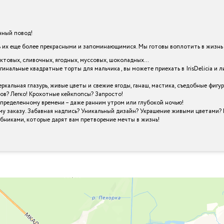
енный повод!
х еще более прекрасными и запоминающимися. Мы готовы воплотить в жизнь в
уктовых, сливочных, ягодных, муссовых, шоколадных…
гинальные квадратные торты для мальчика , вы можете приехать в IrisDelicia 
кальная глазурь, живые цветы и свежие ягоды, ганаш, мастика, съедобные фигу
ов? Легко! Крохотные кейкпопсы? Запросто!
определенному времени – даже ранним утром или глубокой ночью!
му заказу. Забавная надпись? Уникальный дизайн? Украшение живыми цветами? 
шебниками, которые дарят вам претворение мечты в жизнь!