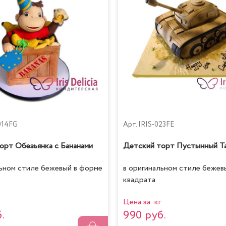
014FG
Арт.
IRIS-023FE
орт Обезьянка с Бананами
Детский торт Пустынный Т
льном стиле бежевый в форме
в оригинальном стиле бежев
квадрата
Цена за кг
.
990 руб.