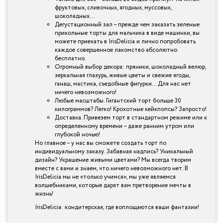
фруктовых, сливочных, ягодных, муссовых,
шоколадных…
Дегустационный зал – прежде чем заказать зеленые
прикольные торты для мальчика в виде машинки, вы
можете приехать в IrisDelicia и лично попробовать
каждое совершенное лакомство абсолютно
бесплатно.
Огромный выбор декора: пряники, шоколадный велюр,
зеркальная глазурь, живые цветы и свежие ягоды,
ганаш, мастика, съедобные фигурки… Для нас нет
ничего невозможного!
Любые масштабы. Гигантский торт больше 30
килограммов? Легко! Крохотные кейкпопсы? Запросто!
Доставка. Привезем торт в стандартном режиме или к
определенному времени – даже ранним утром или
глубокой ночью!
Но главное – у нас вы сможете создать торт по
индивидуальному заказу. Забавная надпись? Уникальный
дизайн? Украшение живыми цветами? Мы всегда творим
вместе с вами и знаем, что ничего невозможного нет. В
IrisDelicia мы не «только учимся», мы уже являемся
волшебниками, которые дарят вам претворение мечты в
жизнь!
IrisDelicia: кондитерская, где воплощаются ваши фантазии!