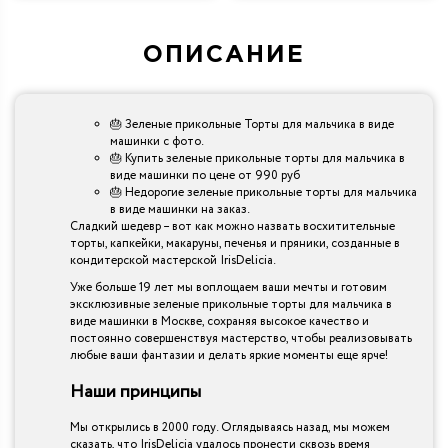
ОПИСАНИЕ
🎂 Зеленые прикольные Торты для мальчика в виде
машинки с фото.
🎂 Купить зеленые прикольные торты для мальчика в
виде машинки по цене от 990 руб
🎂 Недорогие зеленые прикольные торты для мальчика
в виде машинки на заказ.
Сладкий шедевр – вот как можно назвать восхитительные
торты, капкейки, макаруны, печенья и пряники, созданные в
кондитерской мастерской IrisDelicia.
Уже больше 19 лет мы воплощаем ваши мечты и готовим
эксклюзивные зеленые прикольные торты для мальчика в
виде машинки в Москве, сохраняя высокое качество и
постоянно совершенствуя мастерство, чтобы реализовывать
любые ваши фантазии и делать яркие моменты еще ярче!
Наши принципы
Мы открылись в 2000 году. Оглядываясь назад, мы можем
сказать, что IrisDelicia удалось пронести сквозь время