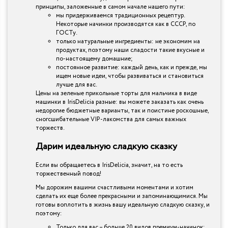
принципы, заложенные в самом начале нашего пути:
мы придерживаемся традиционных рецептур.
Некоторые начинки производятся как в СССР, по
ГОСТу.
только натуральные ингредиенты: не экономим на
продуктах, поэтому наши сладости такие вкусные и
по-настоящему домашние;
постоянное развитие: каждый день, как и прежде, мы
ищем новые идеи, чтобы развиваться и становиться
лучше для вас.
Цены на зеленые прикольные торты для мальчика в виде
машинки в IrisDelicia разные: вы можете заказать как очень
недорогие бюджетные варианты, так и поистине роскошные,
сногсшибательные VIP-лакомства для самых важных
торжеств.
Дарим идеальную сладкую сказку
Если вы обращаетесь в IrisDelicia, значит, на то есть
торжественный повод!
Мы дорожим вашими счастливыми моментами и хотим
сделать их еще более прекрасными и запоминающимися. Мы
готовы воплотить в жизнь вашу идеальную сладкую сказку, и
поэтому:
Только для вас – больше 20 видов премиум-начинок: