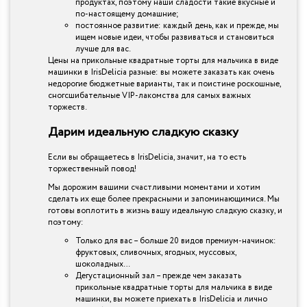
продуктах, поэтому наши сладости такие вкусные и
по-настоящему домашние;
постоянное развитие: каждый день, как и прежде, мы
ищем новые идеи, чтобы развиваться и становиться
лучше для вас.
Цены на прикольные квадратные торты для мальчика в виде
машинки в IrisDelicia разные: вы можете заказать как очень
недорогие бюджетные варианты, так и поистине роскошные,
сногсшибательные VIP-лакомства для самых важных
торжеств.
Дарим идеальную сладкую сказку
Если вы обращаетесь в IrisDelicia, значит, на то есть
торжественный повод!
Мы дорожим вашими счастливыми моментами и хотим
сделать их еще более прекрасными и запоминающимися. Мы
готовы воплотить в жизнь вашу идеальную сладкую сказку, и
поэтому:
Только для вас – больше 20 видов премиум-начинок:
фруктовых, сливочных, ягодных, муссовых,
шоколадных…
Дегустационный зал – прежде чем заказать
прикольные квадратные торты для мальчика в виде
машинки, вы можете приехать в IrisDelicia и лично