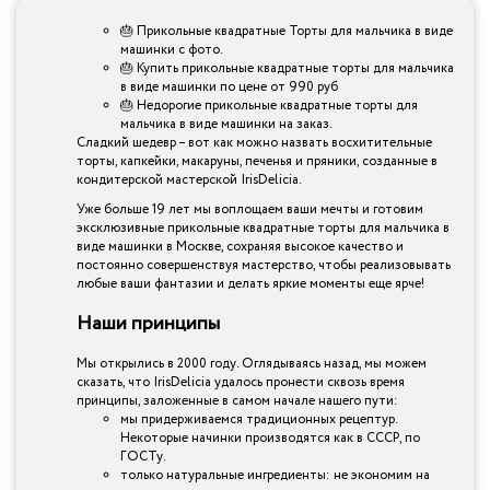
🎂 Прикольные квадратные Торты для мальчика в виде
машинки с фото.
🎂 Купить прикольные квадратные торты для мальчика
в виде машинки по цене от 990 руб
🎂 Недорогие прикольные квадратные торты для
мальчика в виде машинки на заказ.
Сладкий шедевр – вот как можно назвать восхитительные
торты, капкейки, макаруны, печенья и пряники, созданные в
кондитерской мастерской IrisDelicia.
Уже больше 19 лет мы воплощаем ваши мечты и готовим
эксклюзивные прикольные квадратные торты для мальчика в
виде машинки в Москве, сохраняя высокое качество и
постоянно совершенствуя мастерство, чтобы реализовывать
любые ваши фантазии и делать яркие моменты еще ярче!
Наши принципы
Мы открылись в 2000 году. Оглядываясь назад, мы можем
сказать, что IrisDelicia удалось пронести сквозь время
принципы, заложенные в самом начале нашего пути:
мы придерживаемся традиционных рецептур.
Некоторые начинки производятся как в СССР, по
ГОСТу.
только натуральные ингредиенты: не экономим на