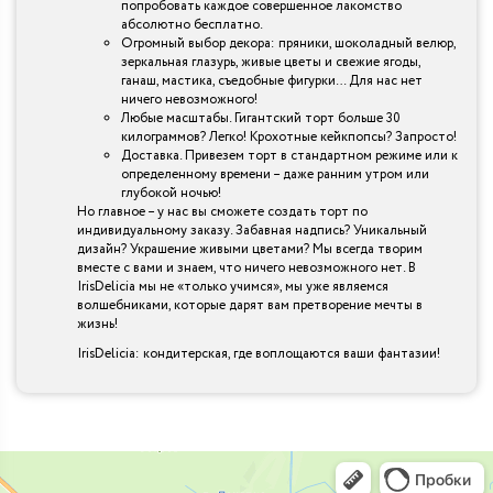
попробовать каждое совершенное лакомство
абсолютно бесплатно.
Огромный выбор декора: пряники, шоколадный велюр,
зеркальная глазурь, живые цветы и свежие ягоды,
ганаш, мастика, съедобные фигурки… Для нас нет
ничего невозможного!
Любые масштабы. Гигантский торт больше 30
килограммов? Легко! Крохотные кейкпопсы? Запросто!
Доставка. Привезем торт в стандартном режиме или к
определенному времени – даже ранним утром или
глубокой ночью!
Но главное – у нас вы сможете создать торт по
индивидуальному заказу. Забавная надпись? Уникальный
дизайн? Украшение живыми цветами? Мы всегда творим
вместе с вами и знаем, что ничего невозможного нет. В
IrisDelicia мы не «только учимся», мы уже являемся
волшебниками, которые дарят вам претворение мечты в
жизнь!
IrisDelicia: кондитерская, где воплощаются ваши фантазии!