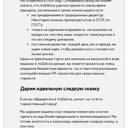
Мы открылись в 2000 году. Оглядываясь назад, мы можем
сказать, что IrisDelicia удалось пронести сквозь время
принципы, заложенные в самом начале нашего пути:
мы придерживаемся традиционных рецептур.
Некоторые начинки производятся как в СССР, по
ГОСТу.
только натуральные ингредиенты: не экономим на
продуктах, поэтому наши сладости такие вкусные и
по-настоящему домашние;
постоянное развитие: каждый день, как и прежде, мы
ищем новые идеи, чтобы развиваться и становиться
лучше для вас.
Цены на прикольные торты для мальчика на выпускной в виде
машинки в IrisDelicia разные: вы можете заказать как очень
недорогие бюджетные варианты, так и поистине роскошные,
сногсшибательные VIP-лакомства для самых важных
торжеств.
Дарим идеальную сладкую сказку
Если вы обращаетесь в IrisDelicia, значит, на то есть
торжественный повод!
Мы дорожим вашими счастливыми моментами и хотим
сделать их еще более прекрасными и запоминающимися. Мы
готовы воплотить в жизнь вашу идеальную сладкую сказку, и
поэтому: