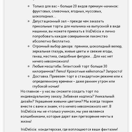
Только для вас – больше 20 видов премиум-начинок:
фруктовых, сливочных, ягодных, муссовых,
шоколадных…
Дегустационный зал – прежде чем заказать
прикольные торты для мальчика на выпускной в виде
машинки, вы можете приехать в IrisDelicia и лично
попробовать каждое совершенное лакомство
абсолютно бесплатно.
Огромный выбор декора: пряники, шоколадный велюр,
зеркальная глазурь, живые цветы и свежие ягоды,
ганаш, мастика, съедобные фигурки… Для нас нет
ничего невозможного!
Любые масштабы. Гигантский торт больше 30
килограммов? Легко! Крохотные кейкпопсы? Запросто!
Доставка. Привезем торт в стандартном режиме или к
определенному времени – даже ранним утром или
глубокой ночью!
Но главное – у нас вы сможете создать торт по
индивидуальному заказу. Забавная надпись? Уникальный
дизайн? Украшение живыми цветами? Мы всегда творим
вместе с вами и знаем, что ничего невозможного нет. В
IrisDelicia мы не «только учимся», мы уже являемся
волшебниками, которые дарят вам претворение мечты в
жизнь!
IrisDelicia: кондитерская, где воплощаются ваши фантазии!