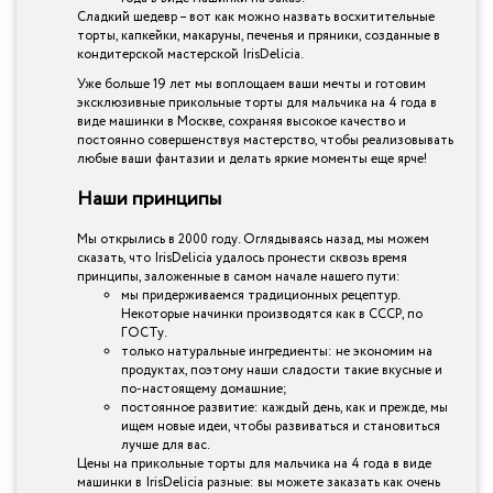
Сладкий шедевр – вот как можно назвать восхитительные
торты, капкейки, макаруны, печенья и пряники, созданные в
кондитерской мастерской IrisDelicia.
Уже больше 19 лет мы воплощаем ваши мечты и готовим
эксклюзивные прикольные торты для мальчика на 4 года в
виде машинки в Москве, сохраняя высокое качество и
постоянно совершенствуя мастерство, чтобы реализовывать
любые ваши фантазии и делать яркие моменты еще ярче!
Наши принципы
Мы открылись в 2000 году. Оглядываясь назад, мы можем
сказать, что IrisDelicia удалось пронести сквозь время
принципы, заложенные в самом начале нашего пути:
мы придерживаемся традиционных рецептур.
Некоторые начинки производятся как в СССР, по
ГОСТу.
только натуральные ингредиенты: не экономим на
продуктах, поэтому наши сладости такие вкусные и
по-настоящему домашние;
постоянное развитие: каждый день, как и прежде, мы
ищем новые идеи, чтобы развиваться и становиться
лучше для вас.
Цены на прикольные торты для мальчика на 4 года в виде
машинки в IrisDelicia разные: вы можете заказать как очень