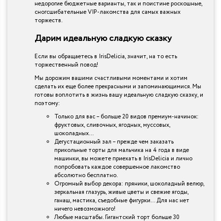
недорогие бюджетные варианты, так и поистине роскошные,
сногсшибательные VIP-лакомства для самых важных
торжеств.
Дарим идеальную сладкую сказку
Если вы обращаетесь в IrisDelicia, значит, на то есть
торжественный повод!
Мы дорожим вашими счастливыми моментами и хотим
сделать их еще более прекрасными и запоминающимися. Мы
готовы воплотить в жизнь вашу идеальную сладкую сказку, и
поэтому:
Только для вас – больше 20 видов премиум-начинок:
фруктовых, сливочных, ягодных, муссовых,
шоколадных…
Дегустационный зал – прежде чем заказать
прикольные торты для мальчика на 4 года в виде
машинки, вы можете приехать в IrisDelicia и лично
попробовать каждое совершенное лакомство
абсолютно бесплатно.
Огромный выбор декора: пряники, шоколадный велюр,
зеркальная глазурь, живые цветы и свежие ягоды,
ганаш, мастика, съедобные фигурки… Для нас нет
ничего невозможного!
Любые масштабы. Гигантский торт больше 30