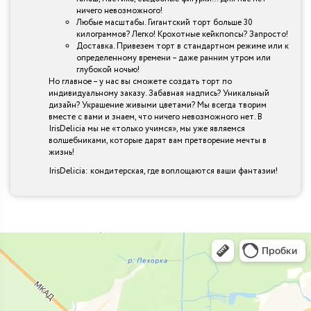
ничего невозможного!
Любые масштабы. Гигантский торт больше 30
килограммов? Легко! Крохотные кейкпопсы? Запросто!
Доставка. Привезем торт в стандартном режиме или к
определенному времени – даже ранним утром или
глубокой ночью!
Но главное – у нас вы сможете создать торт по
индивидуальному заказу. Забавная надпись? Уникальный
дизайн? Украшение живыми цветами? Мы всегда творим
вместе с вами и знаем, что ничего невозможного нет. В
IrisDelicia мы не «только учимся», мы уже являемся
волшебниками, которые дарят вам претворение мечты в
жизнь!
IrisDelicia: кондитерская, где воплощаются ваши фантазии!