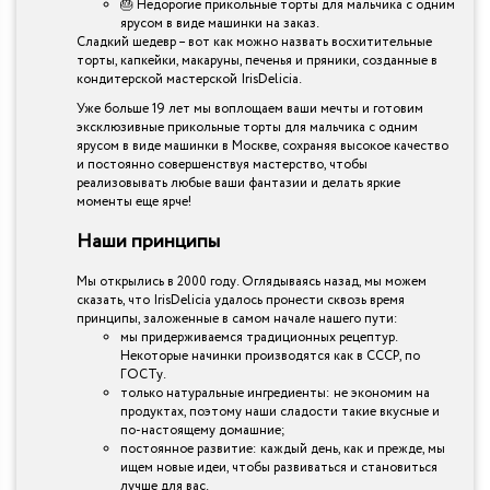
🎂 Недорогие прикольные торты для мальчика с одним
ярусом в виде машинки на заказ.
Сладкий шедевр – вот как можно назвать восхитительные
торты, капкейки, макаруны, печенья и пряники, созданные в
кондитерской мастерской IrisDelicia.
Уже больше 19 лет мы воплощаем ваши мечты и готовим
эксклюзивные прикольные торты для мальчика с одним
ярусом в виде машинки в Москве, сохраняя высокое качество
и постоянно совершенствуя мастерство, чтобы
реализовывать любые ваши фантазии и делать яркие
моменты еще ярче!
Наши принципы
Мы открылись в 2000 году. Оглядываясь назад, мы можем
сказать, что IrisDelicia удалось пронести сквозь время
принципы, заложенные в самом начале нашего пути:
мы придерживаемся традиционных рецептур.
Некоторые начинки производятся как в СССР, по
ГОСТу.
только натуральные ингредиенты: не экономим на
продуктах, поэтому наши сладости такие вкусные и
по-настоящему домашние;
постоянное развитие: каждый день, как и прежде, мы
ищем новые идеи, чтобы развиваться и становиться
лучше для вас.