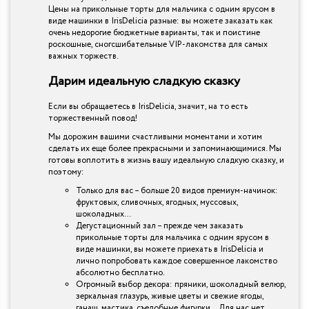
Цены на прикольные торты для мальчика с одним ярусом в
виде машинки в IrisDelicia разные: вы можете заказать как
очень недорогие бюджетные варианты, так и поистине
роскошные, сногсшибательные VIP-лакомства для самых
важных торжеств.
Дарим идеальную сладкую сказку
Если вы обращаетесь в IrisDelicia, значит, на то есть
торжественный повод!
Мы дорожим вашими счастливыми моментами и хотим
сделать их еще более прекрасными и запоминающимися. Мы
готовы воплотить в жизнь вашу идеальную сладкую сказку, и
поэтому:
Только для вас – больше 20 видов премиум-начинок:
фруктовых, сливочных, ягодных, муссовых,
шоколадных…
Дегустационный зал – прежде чем заказать
прикольные торты для мальчика с одним ярусом в
виде машинки, вы можете приехать в IrisDelicia и
лично попробовать каждое совершенное лакомство
абсолютно бесплатно.
Огромный выбор декора: пряники, шоколадный велюр,
зеркальная глазурь, живые цветы и свежие ягоды,
ганаш, мастика, съедобные фигурки… Для нас нет