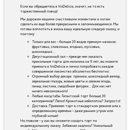
Если вы обращаетесь в IrisDelicia, значит, на то есть
торжественный повод!
Мы дорожим вашими счастливыми моментами и хотим
сделать их еще более прекрасными и запоминающимися. Мы
готовы воплотить в жизнь вашу идеальную сладкую сказку, и
поэтому:
Только для вас – больше 20 видов премиум-начинок:
фруктовых, сливочных, ягодных, муссовых,
шоколадных…
Дегустационный зал – прежде чем заказать
прикольные торты для мальчика на 9 лет, вы можете
приехать в IrisDelicia и лично попробовать каждое
совершенное лакомство абсолютно бесплатно.
Огромный выбор декора: пряники, шоколадный велюр,
зеркальная глазурь, живые цветы и свежие ягоды,
ганаш, мастика, съедобные фигурки… Для нас нет
ничего невозможного!
Любые масштабы. Гигантский торт больше 30
килограммов? Легко! Крохотные кейкпопсы? Запросто!
Доставка. Привезем торт в стандартном режиме или к
определенному времени – даже ранним утром или
глубокой ночью!
Но главное – у нас вы сможете создать торт по
индивидуальному заказу. Забавная надпись? Уникальный