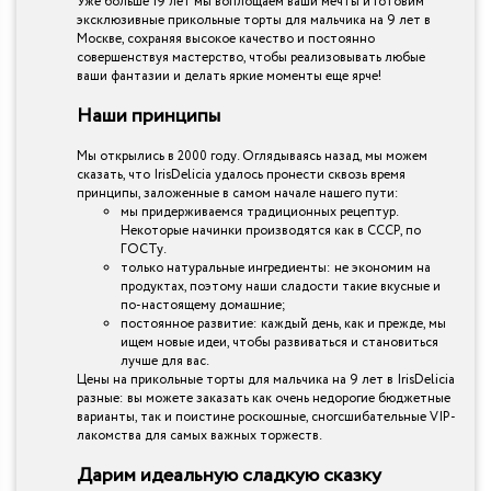
Уже больше 19 лет мы воплощаем ваши мечты и готовим
эксклюзивные прикольные торты для мальчика на 9 лет в
Москве, сохраняя высокое качество и постоянно
совершенствуя мастерство, чтобы реализовывать любые
ваши фантазии и делать яркие моменты еще ярче!
Наши принципы
Мы открылись в 2000 году. Оглядываясь назад, мы можем
сказать, что IrisDelicia удалось пронести сквозь время
принципы, заложенные в самом начале нашего пути:
мы придерживаемся традиционных рецептур.
Некоторые начинки производятся как в СССР, по
ГОСТу.
только натуральные ингредиенты: не экономим на
продуктах, поэтому наши сладости такие вкусные и
по-настоящему домашние;
постоянное развитие: каждый день, как и прежде, мы
ищем новые идеи, чтобы развиваться и становиться
лучше для вас.
Цены на прикольные торты для мальчика на 9 лет в IrisDelicia
разные: вы можете заказать как очень недорогие бюджетные
варианты, так и поистине роскошные, сногсшибательные VIP-
лакомства для самых важных торжеств.
Дарим идеальную сладкую сказку