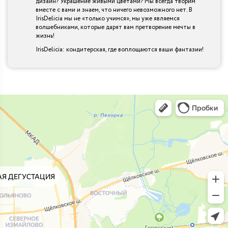
дизайн? Украшение живыми цветами? Мы всегда творим
вместе с вами и знаем, что ничего невозможного нет. В
IrisDelicia мы не «только учимся», мы уже являемся
волшебниками, которые дарят вам претворение мечты в
жизнь!
IrisDelicia: кондитерская, где воплощаются ваши фантазии!