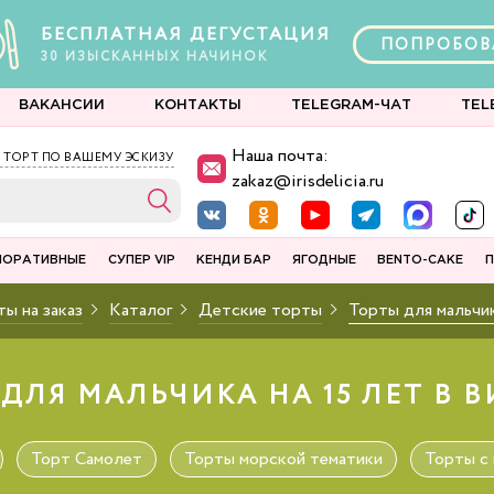
БЕСПЛАТНАЯ ДЕГУСТАЦИЯ
ПОПРОБОВ
30
ИЗЫСКАННЫХ
НАЧИНОК
ВАКАНСИИ
КОНТАКТЫ
TELEGRAM-ЧАТ
TEL
Наша почта:
 ТОРТ ПО ВАШЕМУ ЭСКИЗУ
zakaz@irisdelicia.ru
ПОРАТИВНЫЕ
СУПЕР VIP
КЕНДИ БАР
ЯГОДНЫЕ
BENTO-CAKE
П
ы на заказ
Каталог
Детские торты
Торты для мальчи
ДЛЯ МАЛЬЧИКА НА 15 ЛЕТ В
Торт Самолет
Торты морской тематики
Торты с 