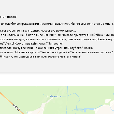
енный повод!
х еще более прекрасными и запоминающимися. Мы готовы воплотить в жизнь в
уктовых, сливочных, ягодных, муссовых, шоколадных…
 для мальчика на 15 лет в виде машинки, вы можете приехать в IrisDelicia и л
кальная глазурь, живые цветы и свежие ягоды, ганаш, мастика, съедобные фигу
ов? Легко! Крохотные кейкпопсы? Запросто!
определенному времени – даже ранним утром или глубокой ночью!
му заказу. Забавная надпись? Уникальный дизайн? Украшение живыми цветами? 
шебниками, которые дарят вам претворение мечты в жизнь!