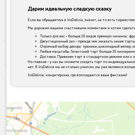
Дарим идеальную сладкую сказку
Если вы обращаетесь в IrisDelicia, значит, на то есть торжеств
Мы дорожим вашими счастливыми моментами и хотим сделать и
Только для вас – больше 20 видов премиум-начинок: фр
Дегустационный зал – прежде чем заказать синие торты
Огромный выбор декора: пряники, шоколадный велюр, зер
Любые масштабы. Гигантский торт больше 30 килограмм
Доставка. Привезем торт в стандартном режиме или к 
Но главное – у нас вы сможете создать торт по индивидуально
нет. В IrisDelicia мы не «только учимся», мы уже являемся вол
IrisDelicia: кондитерская, где воплощаются ваши фантазии!