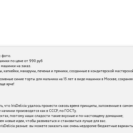
с фото.
ашинки по цене от 990 руб
 машинки на заказ.
 капкейки, макаруны, печенья и пряники, созданные в кондитерской мастерской I
зивные синие торты для мальчика на 15 лет в виде машинки в Москве, сохраня
ще ярче!
ь, что IrisDelicia удалось пронести сквозь время принципы, заложенные в самом
начинки производятся как в СССР, по ГОСТу.
уктах, поэтому наши сладости такие вкусные и по-настоящему домашние;
ем новые идеи, чтобы развиваться и становиться лучше для вас.
 IrisDelicia разные: вы можете заказать как очень недорогие бюджетные вариан