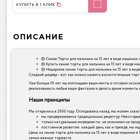
КУПИТЬ
В 1 КЛИК
ОПИСАНИЕ
🎂 Синие Торты для мальчика на 15 лет в виде машинки 
🎂 Купить синие торты для мальчика на 15 лет в виде м
🎂 Недорогие синие торты для мальчика на 15 лет в виде
Сладкий шедевр – вот как можно назвать восхитительные торты,
Уже больше 19 лет мы воплощаем ваши мечты и готовим эксклю
реализовывать любые ваши фантазии и делать яркие моменты е
Наши принципы
Мы открылись в 2000 году. Оглядываясь назад, мы можем сказат
мы придерживаемся традиционных рецептур. Некоторые 
только натуральные ингредиенты: не экономим на прод
постоянное развитие: каждый день, как и прежде, мы ищ
Цены на синие торты для мальчика на 15 лет в виде машинки в
самых важных торжеств.