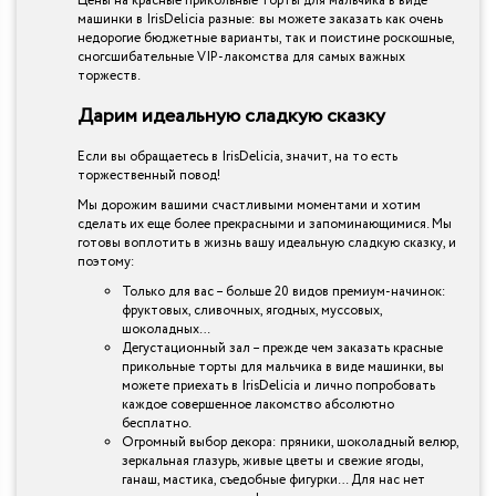
Цены на красные прикольные торты для мальчика в виде
машинки в IrisDelicia разные: вы можете заказать как очень
недорогие бюджетные варианты, так и поистине роскошные,
сногсшибательные VIP-лакомства для самых важных
торжеств.
Дарим идеальную сладкую сказку
Если вы обращаетесь в IrisDelicia, значит, на то есть
торжественный повод!
Мы дорожим вашими счастливыми моментами и хотим
сделать их еще более прекрасными и запоминающимися. Мы
готовы воплотить в жизнь вашу идеальную сладкую сказку, и
поэтому:
Только для вас – больше 20 видов премиум-начинок:
фруктовых, сливочных, ягодных, муссовых,
шоколадных…
Дегустационный зал – прежде чем заказать красные
прикольные торты для мальчика в виде машинки, вы
можете приехать в IrisDelicia и лично попробовать
каждое совершенное лакомство абсолютно
бесплатно.
Огромный выбор декора: пряники, шоколадный велюр,
зеркальная глазурь, живые цветы и свежие ягоды,
ганаш, мастика, съедобные фигурки… Для нас нет