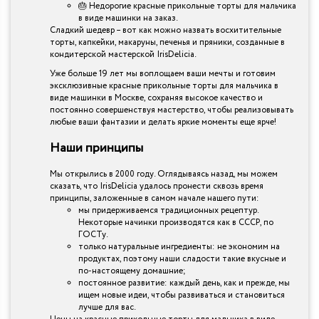
🎂 Недорогие красные прикольные торты для мальчика
в виде машинки на заказ.
Сладкий шедевр – вот как можно назвать восхитительные
торты, капкейки, макаруны, печенья и пряники, созданные в
кондитерской мастерской IrisDelicia.
Уже больше 19 лет мы воплощаем ваши мечты и готовим
эксклюзивные красные прикольные торты для мальчика в
виде машинки в Москве, сохраняя высокое качество и
постоянно совершенствуя мастерство, чтобы реализовывать
любые ваши фантазии и делать яркие моменты еще ярче!
Наши принципы
Мы открылись в 2000 году. Оглядываясь назад, мы можем
сказать, что IrisDelicia удалось пронести сквозь время
принципы, заложенные в самом начале нашего пути:
мы придерживаемся традиционных рецептур.
Некоторые начинки производятся как в СССР, по
ГОСТу.
только натуральные ингредиенты: не экономим на
продуктах, поэтому наши сладости такие вкусные и
по-настоящему домашние;
постоянное развитие: каждый день, как и прежде, мы
ищем новые идеи, чтобы развиваться и становиться
лучше для вас.