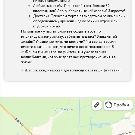
ничего невозможного!
Любые масштабы. Гигантский торт больше 30
килограммов? Легко! Крохотные кейкпопсы? Запросто!
Доставка. Привезем торт в стандартном режиме или к
определенному времени – даже ранним утром или
глубокой ночью!
Но главное – у нас вы сможете создать торт по
индивидуальному заказу. Забавная надпись? Уникальный
дизайн? Украшение живыми цветами? Мы всегда творим
вместе с вами и знаем, что ничего невозможного нет. В
IrisDelicia мы не «только учимся», мы уже являемся
волшебниками, которые дарят вам претворение мечты в
жизнь!
IrisDelicia: кондитерская, где воплощаются ваши фантазии!