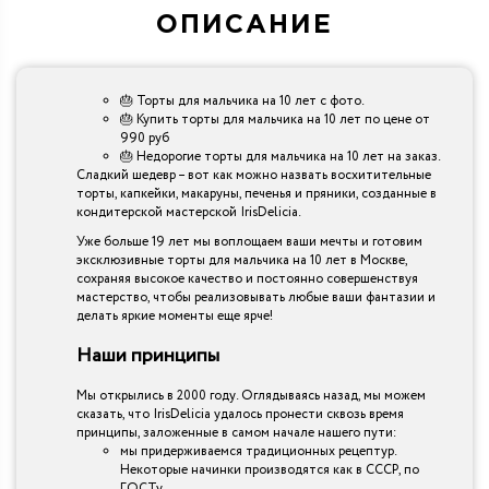
ОПИСАНИЕ
🎂 Торты для мальчика на 10 лет с фото.
🎂 Купить торты для мальчика на 10 лет по цене от
990 руб
🎂 Недорогие торты для мальчика на 10 лет на заказ.
Сладкий шедевр – вот как можно назвать восхитительные
торты, капкейки, макаруны, печенья и пряники, созданные в
кондитерской мастерской IrisDelicia.
Уже больше 19 лет мы воплощаем ваши мечты и готовим
эксклюзивные торты для мальчика на 10 лет в Москве,
сохраняя высокое качество и постоянно совершенствуя
мастерство, чтобы реализовывать любые ваши фантазии и
делать яркие моменты еще ярче!
Наши принципы
Мы открылись в 2000 году. Оглядываясь назад, мы можем
сказать, что IrisDelicia удалось пронести сквозь время
принципы, заложенные в самом начале нашего пути:
мы придерживаемся традиционных рецептур.
Некоторые начинки производятся как в СССР, по
ГОСТу.