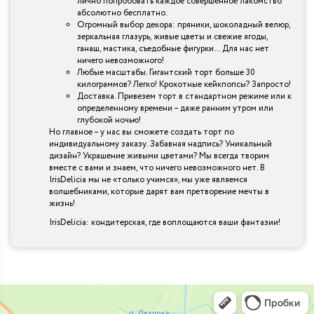
лично попробовать каждое совершенное лакомство
абсолютно бесплатно.
Огромный выбор декора: пряники, шоколадный велюр,
зеркальная глазурь, живые цветы и свежие ягоды,
ганаш, мастика, съедобные фигурки… Для нас нет
ничего невозможного!
Любые масштабы. Гигантский торт больше 30
килограммов? Легко! Крохотные кейкпопсы? Запросто!
Доставка. Привезем торт в стандартном режиме или к
определенному времени – даже ранним утром или
глубокой ночью!
Но главное – у нас вы сможете создать торт по
индивидуальному заказу. Забавная надпись? Уникальный
дизайн? Украшение живыми цветами? Мы всегда творим
вместе с вами и знаем, что ничего невозможного нет. В
IrisDelicia мы не «только учимся», мы уже являемся
волшебниками, которые дарят вам претворение мечты в
жизнь!
IrisDelicia: кондитерская, где воплощаются ваши фантазии!