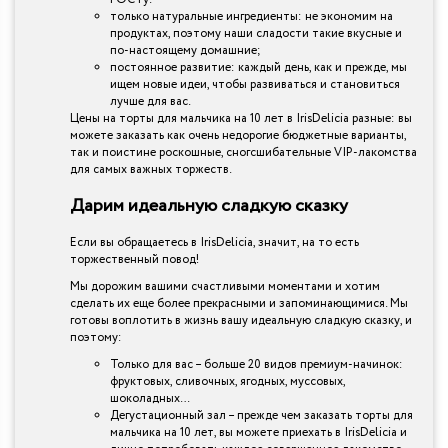
только натуральные ингредиенты: не экономим на
продуктах, поэтому наши сладости такие вкусные и
по-настоящему домашние;
постоянное развитие: каждый день, как и прежде, мы
ищем новые идеи, чтобы развиваться и становиться
лучше для вас.
Цены на торты для мальчика на 10 лет в IrisDelicia разные: вы
можете заказать как очень недорогие бюджетные варианты,
так и поистине роскошные, сногсшибательные VIP-лакомства
для самых важных торжеств.
Дарим идеальную сладкую сказку
Если вы обращаетесь в IrisDelicia, значит, на то есть
торжественный повод!
Мы дорожим вашими счастливыми моментами и хотим
сделать их еще более прекрасными и запоминающимися. Мы
готовы воплотить в жизнь вашу идеальную сладкую сказку, и
поэтому:
Только для вас – больше 20 видов премиум-начинок:
фруктовых, сливочных, ягодных, муссовых,
шоколадных…
Дегустационный зал – прежде чем заказать торты для
мальчика на 10 лет, вы можете приехать в IrisDelicia и