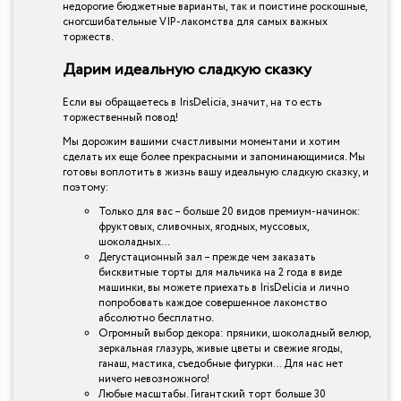
недорогие бюджетные варианты, так и поистине роскошные,
сногсшибательные VIP-лакомства для самых важных
торжеств.
Дарим идеальную сладкую сказку
Если вы обращаетесь в IrisDelicia, значит, на то есть
торжественный повод!
Мы дорожим вашими счастливыми моментами и хотим
сделать их еще более прекрасными и запоминающимися. Мы
готовы воплотить в жизнь вашу идеальную сладкую сказку, и
поэтому:
Только для вас – больше 20 видов премиум-начинок:
фруктовых, сливочных, ягодных, муссовых,
шоколадных…
Дегустационный зал – прежде чем заказать
бисквитные торты для мальчика на 2 года в виде
машинки, вы можете приехать в IrisDelicia и лично
попробовать каждое совершенное лакомство
абсолютно бесплатно.
Огромный выбор декора: пряники, шоколадный велюр,
зеркальная глазурь, живые цветы и свежие ягоды,
ганаш, мастика, съедобные фигурки… Для нас нет
ничего невозможного!
Любые масштабы. Гигантский торт больше 30