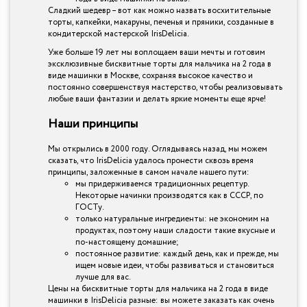
Сладкий шедевр – вот как можно назвать восхитительные
торты, капкейки, макаруны, печенья и пряники, созданные в
кондитерской мастерской IrisDelicia.
Уже больше 19 лет мы воплощаем ваши мечты и готовим
эксклюзивные бисквитные торты для мальчика на 2 года в
виде машинки в Москве, сохраняя высокое качество и
постоянно совершенствуя мастерство, чтобы реализовывать
любые ваши фантазии и делать яркие моменты еще ярче!
Наши принципы
Мы открылись в 2000 году. Оглядываясь назад, мы можем
сказать, что IrisDelicia удалось пронести сквозь время
принципы, заложенные в самом начале нашего пути:
мы придерживаемся традиционных рецептур.
Некоторые начинки производятся как в СССР, по
ГОСТу.
только натуральные ингредиенты: не экономим на
продуктах, поэтому наши сладости такие вкусные и
по-настоящему домашние;
постоянное развитие: каждый день, как и прежде, мы
ищем новые идеи, чтобы развиваться и становиться
лучше для вас.
Цены на бисквитные торты для мальчика на 2 года в виде
машинки в IrisDelicia разные: вы можете заказать как очень