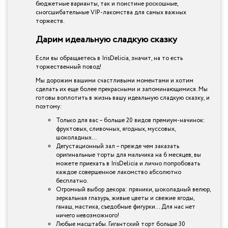
бюджетные варианты, так и поистине роскошные,
сногсшибательные VIP-лакомства для самых важных
торжеств.
Дарим идеальную сладкую сказку
Если вы обращаетесь в IrisDelicia, значит, на то есть
торжественный повод!
Мы дорожим вашими счастливыми моментами и хотим
сделать их еще более прекрасными и запоминающимися. Мы
готовы воплотить в жизнь вашу идеальную сладкую сказку, и
поэтому:
Только для вас – больше 20 видов премиум-начинок:
фруктовых, сливочных, ягодных, муссовых,
шоколадных…
Дегустационный зал – прежде чем заказать
оригинальные торты для мальчика на 6 месяцев, вы
можете приехать в IrisDelicia и лично попробовать
каждое совершенное лакомство абсолютно
бесплатно.
Огромный выбор декора: пряники, шоколадный велюр,
зеркальная глазурь, живые цветы и свежие ягоды,
ганаш, мастика, съедобные фигурки… Для нас нет
ничего невозможного!
Любые масштабы. Гигантский торт больше 30