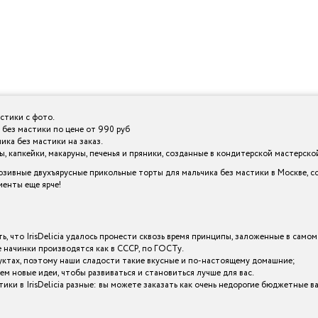
стики с фото.
 без мастики по цене от 990 руб
ика без мастики на заказ.
 капкейки, макаруны, печенья и пряники, созданные в кондитерской мастерской I
зивные двухъярусные прикольные торты для мальчика без мастики в Москве, с
менты еще ярче!
ь, что IrisDelicia удалось пронести сквозь время принципы, заложенные в самом
начинки производятся как в СССР, по ГОСТу.
уктах, поэтому наши сладости такие вкусные и по-настоящему домашние;
ем новые идеи, чтобы развиваться и становиться лучше для вас.
ики в IrisDelicia разные: вы можете заказать как очень недорогие бюджетные 