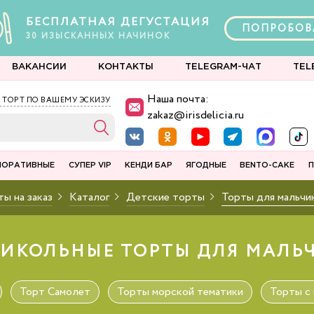
БЕСПЛАТНАЯ ДЕГУСТАЦИЯ
ПОПРОБОВ
30
ИЗЫСКАННЫХ
НАЧИНОК
ВАКАНСИИ
КОНТАКТЫ
TELEGRAM-ЧАТ
TEL
Наша почта:
 ТОРТ ПО ВАШЕМУ ЭСКИЗУ
zakaz@irisdelicia.ru
ПОРАТИВНЫЕ
СУПЕР VIP
КЕНДИ БАР
ЯГОДНЫЕ
BENTO-CAKE
П
ы на заказ
Каталог
Детские торты
Торты для мальчи
ИКОЛЬНЫЕ ТОРТЫ ДЛЯ МАЛЬ
Торт Самолет
Торты морской тематики
Торты с 