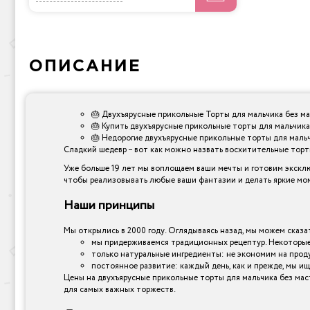
ОПИСАНИЕ
🎂 Двухъярусные прикольные Торты для мальчика без ма
🎂 Купить двухъярусные прикольные торты для мальчика
🎂 Недорогие двухъярусные прикольные торты для мальч
Сладкий шедевр – вот как можно назвать восхитительные торты,
Уже больше 19 лет мы воплощаем ваши мечты и готовим эксклю
чтобы реализовывать любые ваши фантазии и делать яркие мо
Наши принципы
Мы открылись в 2000 году. Оглядываясь назад, мы можем сказат
мы придерживаемся традиционных рецептур. Некоторые 
только натуральные ингредиенты: не экономим на прод
постоянное развитие: каждый день, как и прежде, мы ищ
Цены на двухъярусные прикольные торты для мальчика без маст
для самых важных торжеств.