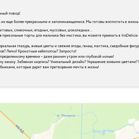
енный повод!
х еще более прекрасными и запоминающимися. Мы готовы воплотить в жизнь в
уктовых, сливочных, ягодных, муссовых, шоколадных…
е прикольные торты для мальчика без мастики, вы можете приехать в IrisDeli
кальная глазурь, живые цветы и свежие ягоды, ганаш, мастика, съедобные фигу
ов? Легко! Крохотные кейкпопсы? Запросто!
определенному времени – даже ранним утром или глубокой ночью!
му заказу. Забавная надпись? Уникальный дизайн? Украшение живыми цветами? 
шебниками, которые дарят вам претворение мечты в жизнь!