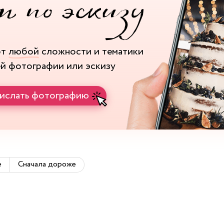
рт
любой
сложности и тематики
ей фотографии или эскизу
ислать фотографию
е
Сначала дороже