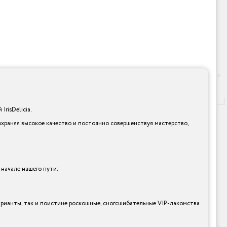
risDelicia.
охраняя высокое качество и постоянно совершенствуя мастерство,
 начале нашего пути:
варианты, так и поистине роскошные, сногсшибательные VIP-лакомства