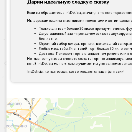
Дарим идеальную сладкую сказку
Если вы обращаетесь в IrisDelicia, значит, на то есть торжеств
Мы дорожим вашими счастливыми моментами и хотим сделать и
Только для вас – больше 20 видов премиум-начинок: фр
Дегустационный зал – прежде чем заказать двухъярусны
бесплатно.
Огромный выбор декора: пряники, шоколадный велюр, зер
Любые масштабы. Гигантский торт больше 30 килограмм
Доставка. Привезем торт в стандартном режиме или к 
Но главное – у нас вы сможете создать торт по индивидуально
нет. В IrisDelicia мы не «только учимся», мы уже являемся вол
IrisDelicia: кондитерская, где воплощаются ваши фантазии!