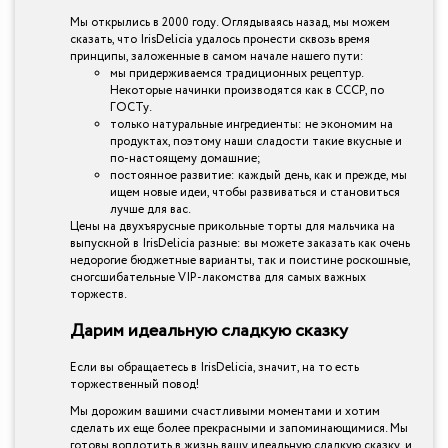
Мы открылись в 2000 году. Оглядываясь назад, мы можем
сказать, что IrisDelicia удалось пронести сквозь время
принципы, заложенные в самом начале нашего пути:
мы придерживаемся традиционных рецептур.
Некоторые начинки производятся как в СССР, по
ГОСТу.
только натуральные ингредиенты: не экономим на
продуктах, поэтому наши сладости такие вкусные и
по-настоящему домашние;
постоянное развитие: каждый день, как и прежде, мы
ищем новые идеи, чтобы развиваться и становиться
лучше для вас.
Цены на двухъярусные прикольные торты для мальчика на
выпускной в IrisDelicia разные: вы можете заказать как очень
недорогие бюджетные варианты, так и поистине роскошные,
сногсшибательные VIP-лакомства для самых важных
торжеств.
Дарим идеальную сладкую сказку
Если вы обращаетесь в IrisDelicia, значит, на то есть
торжественный повод!
Мы дорожим вашими счастливыми моментами и хотим
сделать их еще более прекрасными и запоминающимися. Мы
готовы воплотить в жизнь вашу идеальную сладкую сказку, и