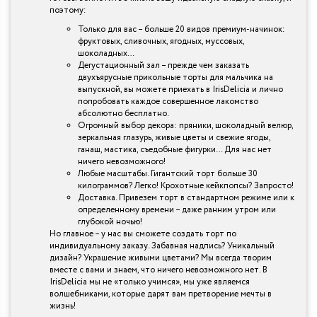
поэтому:
Только для вас – больше 20 видов премиум-начинок:
фруктовых, сливочных, ягодных, муссовых,
шоколадных…
Дегустационный зал – прежде чем заказать
двухъярусные прикольные торты для мальчика на
выпускной, вы можете приехать в IrisDelicia и лично
попробовать каждое совершенное лакомство
абсолютно бесплатно.
Огромный выбор декора: пряники, шоколадный велюр,
зеркальная глазурь, живые цветы и свежие ягоды,
ганаш, мастика, съедобные фигурки… Для нас нет
ничего невозможного!
Любые масштабы. Гигантский торт больше 30
килограммов? Легко! Крохотные кейкпопсы? Запросто!
Доставка. Привезем торт в стандартном режиме или к
определенному времени – даже ранним утром или
глубокой ночью!
Но главное – у нас вы сможете создать торт по
индивидуальному заказу. Забавная надпись? Уникальный
дизайн? Украшение живыми цветами? Мы всегда творим
вместе с вами и знаем, что ничего невозможного нет. В
IrisDelicia мы не «только учимся», мы уже являемся
волшебниками, которые дарят вам претворение мечты в
жизнь!