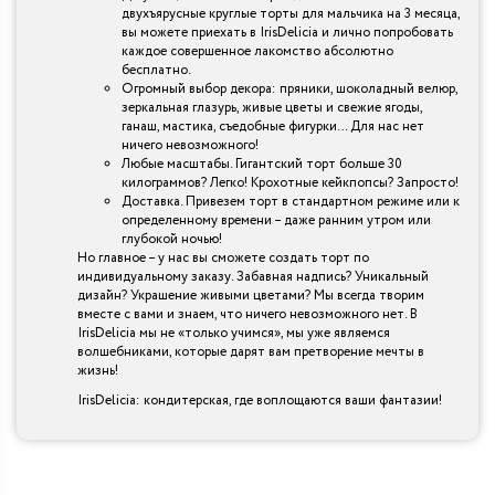
двухъярусные круглые торты для мальчика на 3 месяца,
вы можете приехать в IrisDelicia и лично попробовать
каждое совершенное лакомство абсолютно
бесплатно.
Огромный выбор декора: пряники, шоколадный велюр,
зеркальная глазурь, живые цветы и свежие ягоды,
ганаш, мастика, съедобные фигурки… Для нас нет
ничего невозможного!
Любые масштабы. Гигантский торт больше 30
килограммов? Легко! Крохотные кейкпопсы? Запросто!
Доставка. Привезем торт в стандартном режиме или к
определенному времени – даже ранним утром или
глубокой ночью!
Но главное – у нас вы сможете создать торт по
индивидуальному заказу. Забавная надпись? Уникальный
дизайн? Украшение живыми цветами? Мы всегда творим
вместе с вами и знаем, что ничего невозможного нет. В
IrisDelicia мы не «только учимся», мы уже являемся
волшебниками, которые дарят вам претворение мечты в
жизнь!
IrisDelicia: кондитерская, где воплощаются ваши фантазии!