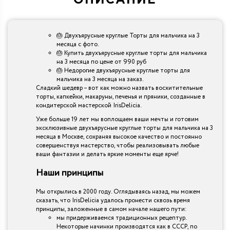
ОПИСАНИЕ
🎂 Двухъярусные круглые Торты для мальчика на 3
месяца с фото.
🎂 Купить двухъярусные круглые торты для мальчика
на 3 месяца по цене от 990 руб
🎂 Недорогие двухъярусные круглые торты для
мальчика на 3 месяца на заказ.
Сладкий шедевр – вот как можно назвать восхитительные
торты, капкейки, макаруны, печенья и пряники, созданные в
кондитерской мастерской IrisDelicia.
Уже больше 19 лет мы воплощаем ваши мечты и готовим
эксклюзивные двухъярусные круглые торты для мальчика на 3
месяца в Москве, сохраняя высокое качество и постоянно
совершенствуя мастерство, чтобы реализовывать любые
ваши фантазии и делать яркие моменты еще ярче!
Наши принципы
Мы открылись в 2000 году. Оглядываясь назад, мы можем
сказать, что IrisDelicia удалось пронести сквозь время
принципы, заложенные в самом начале нашего пути:
мы придерживаемся традиционных рецептур.
Некоторые начинки производятся как в СССР, по