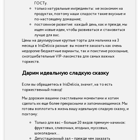
ГОСТу.
только натуральные ингредиенты: не экономим на
продуктах, поэтому наши сладости такие вкусные и
по-настоящему домашние;
постоянное развитие: каждый день, как и прежде, мы
ищем новые идеи, чтобы развиваться и становиться
лучше для вас.
Цены на двухъярусные круглые торты для мальчика на 3
месяца в IrisDelicia разные: вы можете заказать как очень
недорогие бюджетные варианты, так и поистине роскошные,
сногсшибательные VIP-лакомства для самых важных
торжеств.
Дарим идеальную сладкую сказку
Если вы обращаетесь в IrisDelicia, значит, на то есть
торжественный повод!
Мы дорожим вашими счастливыми моментами и хотим
сделать их еще более прекрасными и запоминающимися. Мы
готовы воплотить в жизнь вашу идеальную сладкую сказку, и
поэтому:
Только для вас – больше 20 видов премиум-начинок:
фруктовых, сливочных, ягодных, муссовых,
шоколадных…
Дегустационный зал – прежде чем заказать