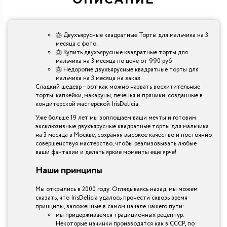
ОПИСАНИЕ
🎂 Двухъярусные квадратные Торты для мальчика на 3
месяца с фото.
🎂 Купить двухъярусные квадратные торты для
мальчика на 3 месяца по цене от 990 руб
🎂 Недорогие двухъярусные квадратные торты для
мальчика на 3 месяца на заказ.
Сладкий шедевр – вот как можно назвать восхитительные
торты, капкейки, макаруны, печенья и пряники, созданные в
кондитерской мастерской IrisDelicia.
Уже больше 19 лет мы воплощаем ваши мечты и готовим
эксклюзивные двухъярусные квадратные торты для мальчика
на 3 месяца в Москве, сохраняя высокое качество и постоянно
совершенствуя мастерство, чтобы реализовывать любые
ваши фантазии и делать яркие моменты еще ярче!
Наши принципы
Мы открылись в 2000 году. Оглядываясь назад, мы можем
сказать, что IrisDelicia удалось пронести сквозь время
принципы, заложенные в самом начале нашего пути:
мы придерживаемся традиционных рецептур.
Некоторые начинки производятся как в СССР, по