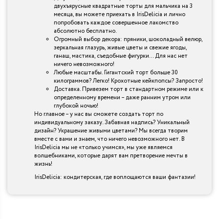
двухъярусные квадратные торты для мальчика на 3
месяца, вы можете приехать в IrisDelicia и лично
попробовать каждое совершенное лакомство
абсолютно бесплатно.
Огромный выбор декора: пряники, шоколадный велюр,
зеркальная глазурь, живые цветы и свежие ягоды,
ганаш, мастика, съедобные фигурки… Для нас нет
ничего невозможного!
Любые масштабы. Гигантский торт больше 30
килограммов? Легко! Крохотные кейкпопсы? Запросто!
Доставка. Привезем торт в стандартном режиме или к
определенному времени – даже ранним утром или
глубокой ночью!
Но главное – у нас вы сможете создать торт по
индивидуальному заказу. Забавная надпись? Уникальный
дизайн? Украшение живыми цветами? Мы всегда творим
вместе с вами и знаем, что ничего невозможного нет. В
IrisDelicia мы не «только учимся», мы уже являемся
волшебниками, которые дарят вам претворение мечты в
жизнь!
IrisDelicia: кондитерская, где воплощаются ваши фантазии!