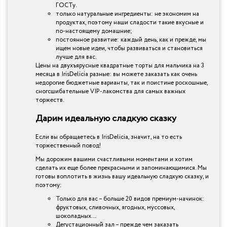
ГОСТу.
только натуральные ингредиенты: не экономим на
продуктах, поэтому наши сладости такие вкусные и
по-настоящему домашние;
постоянное развитие: каждый день, как и прежде, мы
ищем новые идеи, чтобы развиваться и становиться
лучше для вас.
Цены на двухъярусные квадратные торты для мальчика на 3
месяца в IrisDelicia разные: вы можете заказать как очень
недорогие бюджетные варианты, так и поистине роскошные,
сногсшибательные VIP-лакомства для самых важных
торжеств.
Дарим идеальную сладкую сказку
Если вы обращаетесь в IrisDelicia, значит, на то есть
торжественный повод!
Мы дорожим вашими счастливыми моментами и хотим
сделать их еще более прекрасными и запоминающимися. Мы
готовы воплотить в жизнь вашу идеальную сладкую сказку, и
поэтому:
Только для вас – больше 20 видов премиум-начинок:
фруктовых, сливочных, ягодных, муссовых,
шоколадных…
Дегустационный зал – прежде чем заказать