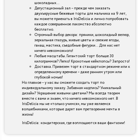
шоколадных…
Дегустационный зал – прежде чем заказать
двухъярусные бежевые торты для мальчика на 9 лет,
вы можете приехать в IrisDelicia и лично попробовать
каждое совершенное лакомство абсолютно
бесплатно.
Огромный выбор декора: пряники, шоколадный велюр,
зеркальная глазурь, живые цветы и свежие ягоды,
ганаш, мастика, съедобные фигурки… Для нас нет
ничего невозможного!
Любые масштабы. Гигантский торт больше 30
килограммов? Легко! Крохотные кейкпопсы? Запросто!
Доставка. Привезем торт в стандартном режиме или к
определенному времени – даже ранним утром или
глубокой ночью!
Но главное – у нас вы сможете создать торт по
индивидуальному заказу. Забавная надпись? Уникальный
дизайн? Украшение живыми цветами? Мы всегда творим
вместе с вами и знаем, что ничего невозможного нет. В
IrisDelicia мы не «только учимся», мы уже являемся
волшебниками, которые дарят вам претворение мечты в
жизнь!
IrisDelicia: кондитерская, где воплощаются ваши фантазии!