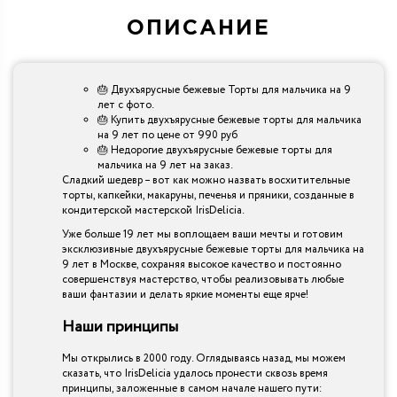
ОПИСАНИЕ
🎂 Двухъярусные бежевые Торты для мальчика на 9
лет с фото.
🎂 Купить двухъярусные бежевые торты для мальчика
на 9 лет по цене от 990 руб
🎂 Недорогие двухъярусные бежевые торты для
мальчика на 9 лет на заказ.
Сладкий шедевр – вот как можно назвать восхитительные
торты, капкейки, макаруны, печенья и пряники, созданные в
кондитерской мастерской IrisDelicia.
Уже больше 19 лет мы воплощаем ваши мечты и готовим
эксклюзивные двухъярусные бежевые торты для мальчика на
9 лет в Москве, сохраняя высокое качество и постоянно
совершенствуя мастерство, чтобы реализовывать любые
ваши фантазии и делать яркие моменты еще ярче!
Наши принципы
Мы открылись в 2000 году. Оглядываясь назад, мы можем
сказать, что IrisDelicia удалось пронести сквозь время
принципы, заложенные в самом начале нашего пути: