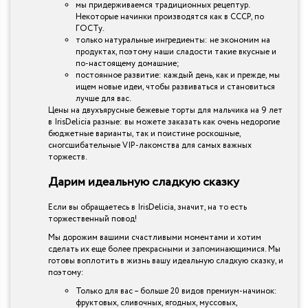
мы придерживаемся традиционных рецептур.
Некоторые начинки производятся как в СССР, по
ГОСТу.
только натуральные ингредиенты: не экономим на
продуктах, поэтому наши сладости такие вкусные и
по-настоящему домашние;
постоянное развитие: каждый день, как и прежде, мы
ищем новые идеи, чтобы развиваться и становиться
лучше для вас.
Цены на двухъярусные бежевые торты для мальчика на 9 лет
в IrisDelicia разные: вы можете заказать как очень недорогие
бюджетные варианты, так и поистине роскошные,
сногсшибательные VIP-лакомства для самых важных
торжеств.
Дарим идеальную сладкую сказку
Если вы обращаетесь в IrisDelicia, значит, на то есть
торжественный повод!
Мы дорожим вашими счастливыми моментами и хотим
сделать их еще более прекрасными и запоминающимися. Мы
готовы воплотить в жизнь вашу идеальную сладкую сказку, и
поэтому:
Только для вас – больше 20 видов премиум-начинок:
фруктовых, сливочных, ягодных, муссовых,