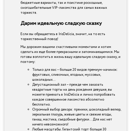
бюджетные варианты, так и поистине роскошные,
сногсшибательные VIP-лакомства для самых важных
торжеств.
Дарим идеальную сладкую сказку
Если вы обращаетесь в IrisDelicia, значит, на то есть
торжественный повод!
Мы дорожим вашими счастливыми моментами и хотим
сделать их еще более прекрасными и запоминающимися. Мы
готовы воплотить в жизнь вашу идеальную сладкую сказку, и
поэтому:
Только для вас – больше 20 видов премиум-начинок:
фруктовых, сливочных, ягодных, муссовых,
шоколадных…
Дегустационный зал – прежде чем заказать
квадратные торты на день рождения девушке, вы
можете приехать в IrisDelicia и лично попробовать
каждое совершенное лакомство абсолютно
бесплатно.
Огромный выбор декора: пряники, шоколадный велюр,
зеркальная глазурь, живые цветы и свежие ягоды,
ганаш, мастика, съедобные фигурки… Для нас нет
ничего невозможного!
Любые масштабы. Гигантский торт больше 30