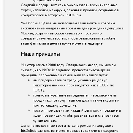
девушке на заказ.
Сладкий шедевр – вот как можно назвать восхитительные
торты, капкейки, макаруны, печенья и пряники, созданные в
кондитерской мастерской IrisDelicia.
Уже больше 19 лет мы воплощаем ваши мечты и готовим
эксклюзивные квадратные торты на день рождения девушке в
Москве, сохраняя высокое качество и постоянно
совершенствуя мастерство, чтобы реализовывать любые
ваши фантазии и делать яркие моменты еще ярче!
Наши принципы
Мы открылись в 2000 году. Оглядываясь назад, мы можем
сказать, что IrisDelicia удалось пронести сквозь время
принципы, заложенные в самом начале нашего пути:
мы придерживаемся традиционных рецептур.
Некоторые начинки производятся как в СССР, по
ГОСТу.
только натуральные ингредиенты: не экономим на
продуктах, поэтому наши сладости такие вкусные и
по-настоящему домашние;
постоянное развитие: каждый день, как и прежде, мы
ищем новые идеи, чтобы развиваться и становиться
лучше для вас.
Цены на квадратные торты на день рождения девушке в
IrisDelicia разные: вы можете заказать как очень недорогие