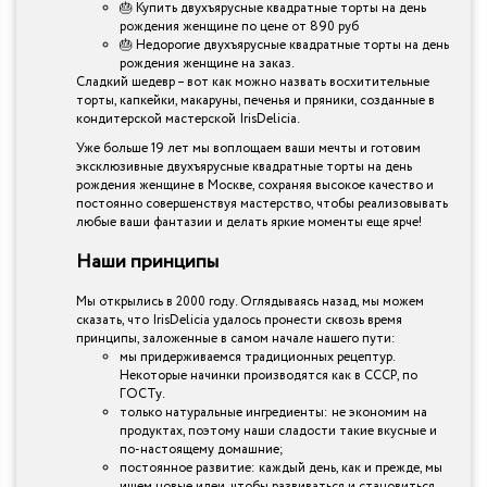
🎂 Купить двухъярусные квадратные торты на день
рождения женщине по цене от 890 руб
🎂 Недорогие двухъярусные квадратные торты на день
рождения женщине на заказ.
Сладкий шедевр – вот как можно назвать восхитительные
торты, капкейки, макаруны, печенья и пряники, созданные в
кондитерской мастерской IrisDelicia.
Уже больше 19 лет мы воплощаем ваши мечты и готовим
эксклюзивные двухъярусные квадратные торты на день
рождения женщине в Москве, сохраняя высокое качество и
постоянно совершенствуя мастерство, чтобы реализовывать
любые ваши фантазии и делать яркие моменты еще ярче!
Наши принципы
Мы открылись в 2000 году. Оглядываясь назад, мы можем
сказать, что IrisDelicia удалось пронести сквозь время
принципы, заложенные в самом начале нашего пути:
мы придерживаемся традиционных рецептур.
Некоторые начинки производятся как в СССР, по
ГОСТу.
только натуральные ингредиенты: не экономим на
продуктах, поэтому наши сладости такие вкусные и
по-настоящему домашние;
постоянное развитие: каждый день, как и прежде, мы
ищем новые идеи, чтобы развиваться и становиться