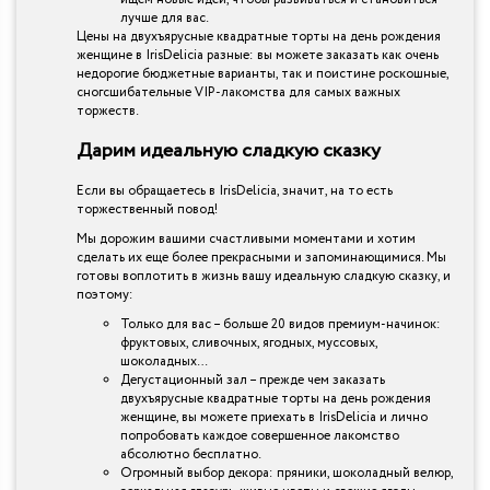
лучше для вас.
Цены на двухъярусные квадратные торты на день рождения
женщине в IrisDelicia разные: вы можете заказать как очень
недорогие бюджетные варианты, так и поистине роскошные,
сногсшибательные VIP-лакомства для самых важных
торжеств.
Дарим идеальную сладкую сказку
Если вы обращаетесь в IrisDelicia, значит, на то есть
торжественный повод!
Мы дорожим вашими счастливыми моментами и хотим
сделать их еще более прекрасными и запоминающимися. Мы
готовы воплотить в жизнь вашу идеальную сладкую сказку, и
поэтому:
Только для вас – больше 20 видов премиум-начинок:
фруктовых, сливочных, ягодных, муссовых,
шоколадных…
Дегустационный зал – прежде чем заказать
двухъярусные квадратные торты на день рождения
женщине, вы можете приехать в IrisDelicia и лично
попробовать каждое совершенное лакомство
абсолютно бесплатно.
Огромный выбор декора: пряники, шоколадный велюр,