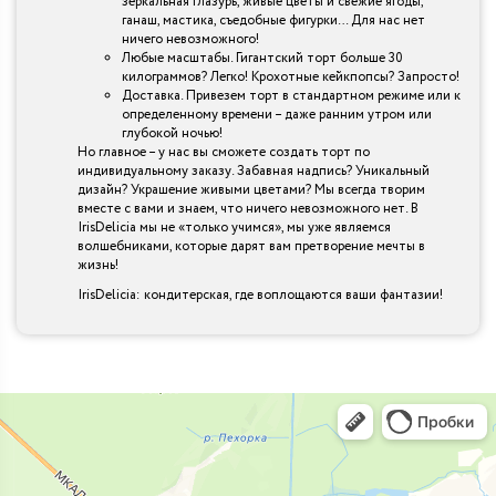
зеркальная глазурь, живые цветы и свежие ягоды,
ганаш, мастика, съедобные фигурки… Для нас нет
ничего невозможного!
Любые масштабы. Гигантский торт больше 30
килограммов? Легко! Крохотные кейкпопсы? Запросто!
Доставка. Привезем торт в стандартном режиме или к
определенному времени – даже ранним утром или
глубокой ночью!
Но главное – у нас вы сможете создать торт по
индивидуальному заказу. Забавная надпись? Уникальный
дизайн? Украшение живыми цветами? Мы всегда творим
вместе с вами и знаем, что ничего невозможного нет. В
IrisDelicia мы не «только учимся», мы уже являемся
волшебниками, которые дарят вам претворение мечты в
жизнь!
IrisDelicia: кондитерская, где воплощаются ваши фантазии!