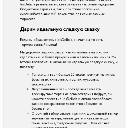
IrisDelicia разные: вы можете заказать как очень недорогие
бюджетные варианты, так и поистине роскошные,
сногсшибательные VIP-лакомства для самых важных
торжеств.
Дарим идеальную сладкую сказку
Если вы обращаетесь в IrisDelicia, значит, на то есть
торжественный повод!
Мы дорожим вашими счастливыми моментами и хотим
сделать их еще более прекрасными и запоминающимися. Мы
готовы воплотить в жизнь вашу идеальную сладкую сказку, и
поэтому:
Только для вас – больше 20 видов премиум-начинок:
фруктовых, сливочных, ягодных, муссовых,
шоколадных…
Дегустационный зал – прежде чем заказать
трехъярусные торты на день рождения подруге, вы
можете приехать в IrisDelicia и лично попробовать
каждое совершенное лакомство абсолютно
бесплатно.
Огромный выбор декора: пряники, шоколадный велюр,
зеркальная глазурь, живые цветы и свежие ягоды,
ганаш, мастика, съедобные фигурки… Для нас нет