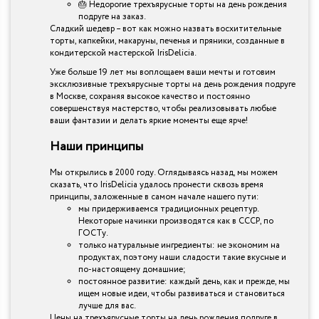
🎂 Недорогие трехъярусные торты на день рождения
подруге на заказ.
Сладкий шедевр – вот как можно назвать восхитительные
торты, капкейки, макаруны, печенья и пряники, созданные в
кондитерской мастерской IrisDelicia.
Уже больше 19 лет мы воплощаем ваши мечты и готовим
эксклюзивные трехъярусные торты на день рождения подруге
в Москве, сохраняя высокое качество и постоянно
совершенствуя мастерство, чтобы реализовывать любые
ваши фантазии и делать яркие моменты еще ярче!
Наши принципы
Мы открылись в 2000 году. Оглядываясь назад, мы можем
сказать, что IrisDelicia удалось пронести сквозь время
принципы, заложенные в самом начале нашего пути:
мы придерживаемся традиционных рецептур.
Некоторые начинки производятся как в СССР, по
ГОСТу.
только натуральные ингредиенты: не экономим на
продуктах, поэтому наши сладости такие вкусные и
по-настоящему домашние;
постоянное развитие: каждый день, как и прежде, мы
ищем новые идеи, чтобы развиваться и становиться
лучше для вас.
Цены на трехъярусные торты на день рождения подруге в