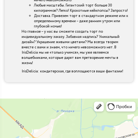
ничего невозможного!
Любые масштабы. Гигантский торт больше 30
килограммов? Легко! Крохотные кейкпопсы? Запросто!
Доставка. Привезем торт в стандартном режиме или к
определенному времени – даже ранним утром или
глубокой ночью!
Но главное – у нас вы сможете создать торт по
индивидуальному заказу. Забавная надпись? Уникальный
дизайн? Украшение живыми цветами? Мы всегда творим
вместе с вами и знаем, что ничего невозможного нет. В
IrisDelicia мы не «только учимся», мы уже являемся
волшебниками, которые дарят вам претворение мечты в
жизнь!
IrisDelicia: кондитерская, где воплощаются ваши фантазии!