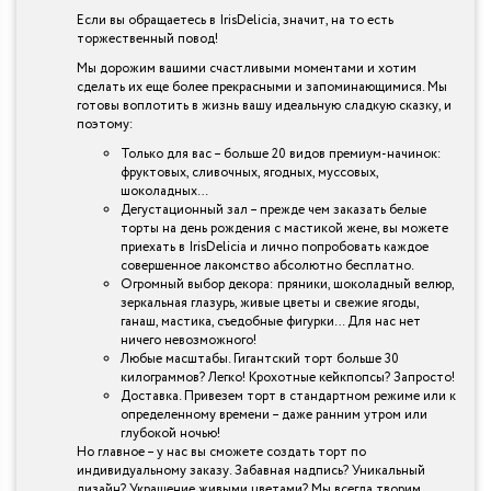
Если вы обращаетесь в IrisDelicia, значит, на то есть
торжественный повод!
Мы дорожим вашими счастливыми моментами и хотим
сделать их еще более прекрасными и запоминающимися. Мы
готовы воплотить в жизнь вашу идеальную сладкую сказку, и
поэтому:
Только для вас – больше 20 видов премиум-начинок:
фруктовых, сливочных, ягодных, муссовых,
шоколадных…
Дегустационный зал – прежде чем заказать белые
торты на день рождения с мастикой жене, вы можете
приехать в IrisDelicia и лично попробовать каждое
совершенное лакомство абсолютно бесплатно.
Огромный выбор декора: пряники, шоколадный велюр,
зеркальная глазурь, живые цветы и свежие ягоды,
ганаш, мастика, съедобные фигурки… Для нас нет
ничего невозможного!
Любые масштабы. Гигантский торт больше 30
килограммов? Легко! Крохотные кейкпопсы? Запросто!
Доставка. Привезем торт в стандартном режиме или к
определенному времени – даже ранним утром или
глубокой ночью!
Но главное – у нас вы сможете создать торт по
индивидуальному заказу. Забавная надпись? Уникальный
дизайн? Украшение живыми цветами? Мы всегда творим