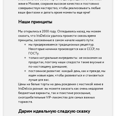
жене в Москве, сохраняя высокое качество и постоянно
совершенствуя мастерство, чтобы реализовывать любые
ваши фантазии и делать яркие моменты еще ярче!
Наши принципы
Мы открылись в 2000 году. Оглядываясь назад, мы можем
сказать, что IrisDelicia удалось пронести сквозь время
принципы, заложенные в самом начале нашего пути:
мы придерживаемся традиционных рецептур.
Некоторые начинки производятся как в СССР, по
ГОСТу.
только натуральные ингредиенты: не экономим на
продуктах, поэтому наши сладости такие вкусные и
по-настоящему домашние;
постоянное развитие: каждый день, как и прежде, мы
ищем новые идеи, чтобы развиваться и становиться
лучше для вас.
Цены на белые торты на день рождения с мастикой жене в
IrisDelicia разные: вы можете заказать как очень недорогие
бюджетные варианты, так и поистине роскошные,
сногсшибательные VIP-лакомства для самых важных
торжеств.
Дарим идеальную сладкую сказку