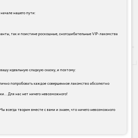
 начале нашего пути:
рианты, так и поистине роскошные, сногсшибательные VIP-лакомства
ашу идеальную сладкую сказку, и поэтому:
 и лично попробовать каждое совершенное лакомство абсолютно
рки… Для нас нет ничего невозможного!
Мы всегда творим вместе с вами и знаем, что ничего невозможного