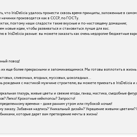
ь, что IrisDelicia удалось пронести сквозь время принципы, заложенные в самом
начинки производятся как в СССР, по ГОСТу.
уктах, поэтому наши сладости такие вкусные и по-настоящему домашние;
ем новые идеи, чтобы развиваться и становиться лучше для вас.
 в IrisDelicia разные: вы можете заказать как очень недорогие бюджетные ва
енный повод!
х еще более прекрасными и запоминающимися. Мы готовы воплотить в жизнь в
уктовых, сливочных, ягодных, муссовых, шоколадных…
нь рождения с мастикой мужчине строителю, вы можете приехать в IrisDelicia
кальная глазурь, живые цветы и свежие ягоды, ганаш, мастика, съедобные фигу
ов? Легко! Крохотные кейкпопсы? Запросто!
определенному времени – даже ранним утром или глубокой ночью!
му заказу. Забавная надпись? Уникальный дизайн? Украшение живыми цветами? 
шебниками, которые дарят вам претворение мечты в жизнь!