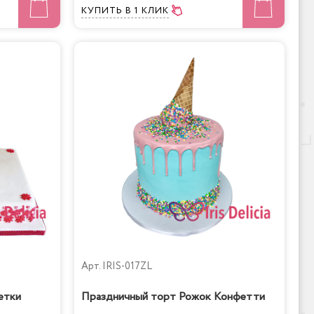
КУПИТЬ
В 1 КЛИК
Арт.
IRIS-017ZL
етки
Праздничный торт Рожок Конфетти