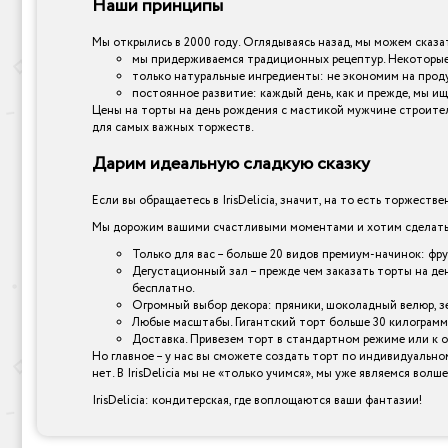
Наши принципы
Мы открылись в 2000 году. Оглядываясь назад, мы можем сказат
мы придерживаемся традиционных рецептур. Некоторые 
только натуральные ингредиенты: не экономим на прод
постоянное развитие: каждый день, как и прежде, мы ищ
Цены на торты на день рождения с мастикой мужчине строителю
для самых важных торжеств.
Дарим идеальную сладкую сказку
Если вы обращаетесь в IrisDelicia, значит, на то есть торжеств
Мы дорожим вашими счастливыми моментами и хотим сделать и
Только для вас – больше 20 видов премиум-начинок: фр
Дегустационный зал – прежде чем заказать торты на де
бесплатно.
Огромный выбор декора: пряники, шоколадный велюр, зер
Любые масштабы. Гигантский торт больше 30 килограмм
Доставка. Привезем торт в стандартном режиме или к 
Но главное – у нас вы сможете создать торт по индивидуально
нет. В IrisDelicia мы не «только учимся», мы уже являемся вол
IrisDelicia: кондитерская, где воплощаются ваши фантазии!