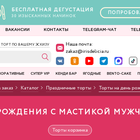
БЕСПЛАТНАЯ ДЕГУСТАЦИЯ
ПОПРОБОВ
30
ИЗЫСКАННЫХ
НАЧИНОК
ВАКАНСИИ
КОНТАКТЫ
TELEGRAM-ЧАТ
TEL
Наша почта:
 ТОРТ ПО ВАШЕМУ ЭСКИЗУ
zakaz@irisdelicia.ru
ПОРАТИВНЫЕ
СУПЕР VIP
КЕНДИ БАР
ЯГОДНЫЕ
BENTO-CAKE
П
 заказ
Каталог
Праздничные торты
Торты на день ро
 РОЖДЕНИЯ С МАСТИКОЙ МУЖ
Торты корзинка