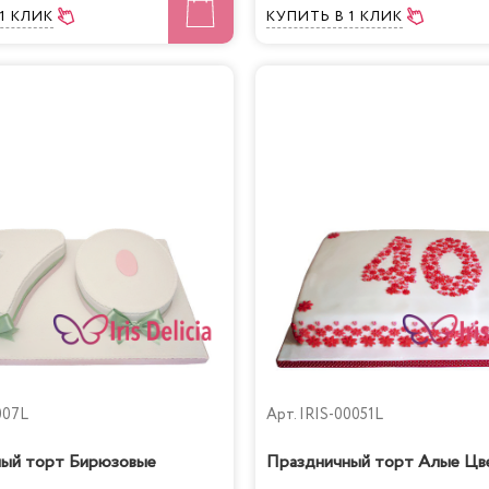
 1 КЛИК
КУПИТЬ
В 1 КЛИК
007L
Арт.
IRIS-00051L
ый торт Бирюзовые
Праздничный торт Алые Цв