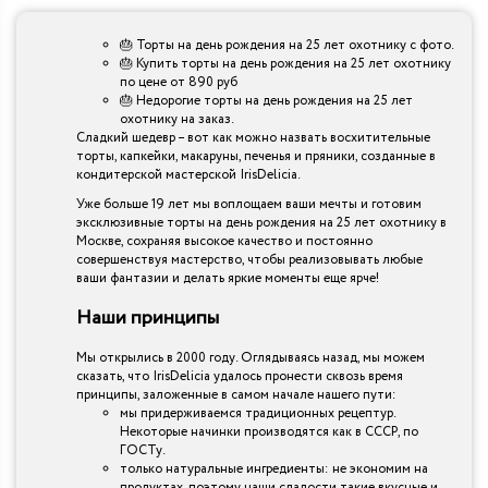
🎂 Торты на день рождения на 25 лет охотнику с фото.
🎂 Купить торты на день рождения на 25 лет охотнику
по цене от 890 руб
🎂 Недорогие торты на день рождения на 25 лет
охотнику на заказ.
Сладкий шедевр – вот как можно назвать восхитительные
торты, капкейки, макаруны, печенья и пряники, созданные в
кондитерской мастерской IrisDelicia.
Уже больше 19 лет мы воплощаем ваши мечты и готовим
эксклюзивные торты на день рождения на 25 лет охотнику в
Москве, сохраняя высокое качество и постоянно
совершенствуя мастерство, чтобы реализовывать любые
ваши фантазии и делать яркие моменты еще ярче!
Наши принципы
Мы открылись в 2000 году. Оглядываясь назад, мы можем
сказать, что IrisDelicia удалось пронести сквозь время
принципы, заложенные в самом начале нашего пути:
мы придерживаемся традиционных рецептур.
Некоторые начинки производятся как в СССР, по
ГОСТу.
только натуральные ингредиенты: не экономим на
продуктах, поэтому наши сладости такие вкусные и