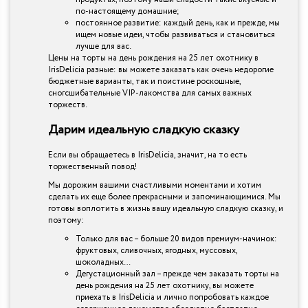
по-настоящему домашние;
постоянное развитие: каждый день, как и прежде, мы
ищем новые идеи, чтобы развиваться и становиться
лучше для вас.
Цены на торты на день рождения на 25 лет охотнику в
IrisDelicia разные: вы можете заказать как очень недорогие
бюджетные варианты, так и поистине роскошные,
сногсшибательные VIP-лакомства для самых важных
торжеств.
Дарим идеальную сладкую сказку
Если вы обращаетесь в IrisDelicia, значит, на то есть
торжественный повод!
Мы дорожим вашими счастливыми моментами и хотим
сделать их еще более прекрасными и запоминающимися. Мы
готовы воплотить в жизнь вашу идеальную сладкую сказку, и
поэтому:
Только для вас – больше 20 видов премиум-начинок:
фруктовых, сливочных, ягодных, муссовых,
шоколадных…
Дегустационный зал – прежде чем заказать торты на
день рождения на 25 лет охотнику, вы можете
приехать в IrisDelicia и лично попробовать каждое