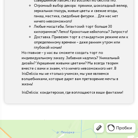
совершенное лакомство абсолютно бесплатно.
Огромный выбор декора: пряники, шоколадный велюр,
зеркальная глазурь, живые цветы и свежие ягоды,
ганаш, мастика, съедобные фигурки… Для нас нет
ничего невозможного!
Любые масштабы. Гигантский торт больше 30
килограммов? Легко! Крохотные кейкпопсы? Запросто!
Доставка. Привезем торт в стандартном режиме или к
определенному времени – даже ранним утром или
глубокой ночью!
Но главное – у нас вы сможете создать торт по
индивидуальному заказу. Забавная надпись? Уникальный
дизайн? Украшение живыми цветами? Мы всегда творим
вместе с вами и знаем, что ничего невозможного нет. В
IrisDelicia мы не «только учимся», мы уже являемся
волшебниками, которые дарят вам претворение мечты в
жизнь!
IrisDelicia: кондитерская, где воплощаются ваши фантазии!