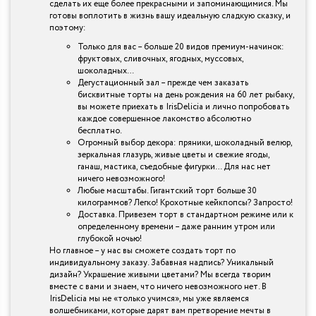
сделать их еще более прекрасными и запоминающимися. Мы
готовы воплотить в жизнь вашу идеальную сладкую сказку, и
поэтому:
Только для вас – больше 20 видов премиум-начинок:
фруктовых, сливочных, ягодных, муссовых,
шоколадных…
Дегустационный зал – прежде чем заказать
бисквитные торты на день рождения на 60 лет рыбаку,
вы можете приехать в IrisDelicia и лично попробовать
каждое совершенное лакомство абсолютно
бесплатно.
Огромный выбор декора: пряники, шоколадный велюр,
зеркальная глазурь, живые цветы и свежие ягоды,
ганаш, мастика, съедобные фигурки… Для нас нет
ничего невозможного!
Любые масштабы. Гигантский торт больше 30
килограммов? Легко! Крохотные кейкпопсы? Запросто!
Доставка. Привезем торт в стандартном режиме или к
определенному времени – даже ранним утром или
глубокой ночью!
Но главное – у нас вы сможете создать торт по
индивидуальному заказу. Забавная надпись? Уникальный
дизайн? Украшение живыми цветами? Мы всегда творим
вместе с вами и знаем, что ничего невозможного нет. В
IrisDelicia мы не «только учимся», мы уже являемся
волшебниками, которые дарят вам претворение мечты в