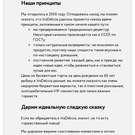
Наши принципы
Мы открылись в 2000 году. Оглядываясь назад, мы можем
сказать, что IrisDelicia удалось пронести сквозь время
принципы, заложенные в самом начале нашего пути:
мы придерживаемся традиционных рецептур.
Некоторые начинки производятся как в СССР, по
ГОСТу.
только натуральные ингредиенты: не экономим на
продуктах, поэтому наши сладости такие вкусные и
по-настоящему домашние;
постоянное развитие: каждый день, как и прежде, мы
ищем новые идеи, чтобы развиваться и становиться
лучше для вас.
Цены на бисквитные торты на день рождения на 60 лет
рыбаку в IrisDelicia разные: вы можете заказать как очень
недорогие бюджетные варианты, так и поистине роскошные,
сногсшибательные VIP-лакомства для самых важных
торжеств.
Дарим идеальную сладкую сказку
Если вы обращаетесь в IrisDelicia, значит, на то есть
торжественный повод!
Мы дорожим вашими счастливыми моментами и хотим