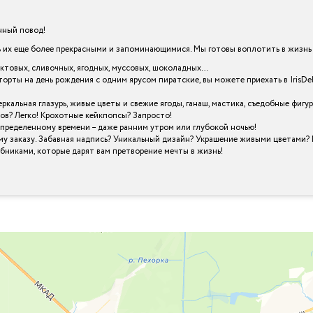
енный повод!
х еще более прекрасными и запоминающимися. Мы готовы воплотить в жизнь в
уктовых, сливочных, ягодных, муссовых, шоколадных…
торты на день рождения с одним ярусом пиратские, вы можете приехать в IrisD
кальная глазурь, живые цветы и свежие ягоды, ганаш, мастика, съедобные фигу
ов? Легко! Крохотные кейкпопсы? Запросто!
определенному времени – даже ранним утром или глубокой ночью!
му заказу. Забавная надпись? Уникальный дизайн? Украшение живыми цветами? 
шебниками, которые дарят вам претворение мечты в жизнь!