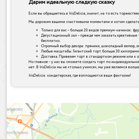
Дарим идеальную сладкую сказку
Если вы обращаетесь в IrisDelicia, значит, на то есть торжеств
Мы дорожим вашими счастливыми моментами и хотим сделать и
Только для вас – больше 20 видов премиум-начинок: фр
Дегустационный зал – прежде чем заказать креативные 
бесплатно.
Огромный выбор декора: пряники, шоколадный велюр, зер
Любые масштабы. Гигантский торт больше 30 килограмм
Доставка. Привезем торт в стандартном режиме или к 
Но главное – у нас вы сможете создать торт по индивидуально
нет. В IrisDelicia мы не «только учимся», мы уже являемся вол
IrisDelicia: кондитерская, где воплощаются ваши фантазии!