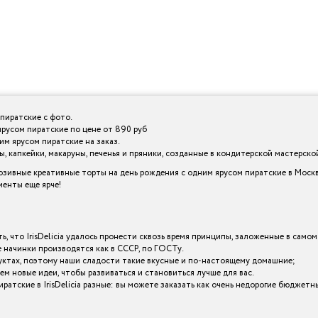
пиратские с фото.
ярусом пиратские по цене от 890 руб
им ярусом пиратские на заказ.
 капкейки, макаруны, печенья и пряники, созданные в кондитерской мастерской I
зивные креативные торты на день рождения с одним ярусом пиратские в Москв
менты еще ярче!
ь, что IrisDelicia удалось пронести сквозь время принципы, заложенные в самом
начинки производятся как в СССР, по ГОСТу.
уктах, поэтому наши сладости такие вкусные и по-настоящему домашние;
ем новые идеи, чтобы развиваться и становиться лучше для вас.
ратские в IrisDelicia разные: вы можете заказать как очень недорогие бюджет