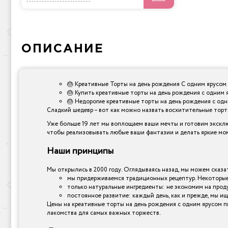
ОПИСАНИЕ
🎂 Креативные Торты на день рождения С одним ярусом 
🎂 Купить креативные торты на день рождения с одним 
🎂 Недорогие креативные торты на день рождения с одн
Сладкий шедевр – вот как можно назвать восхитительные торты,
Уже больше 19 лет мы воплощаем ваши мечты и готовим эксклю
чтобы реализовывать любые ваши фантазии и делать яркие мо
Наши принципы
Мы открылись в 2000 году. Оглядываясь назад, мы можем сказат
мы придерживаемся традиционных рецептур. Некоторые 
только натуральные ингредиенты: не экономим на прод
постоянное развитие: каждый день, как и прежде, мы ищ
Цены на креативные торты на день рождения с одним ярусом пи
лакомства для самых важных торжеств.