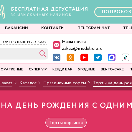
БЕСПЛАТНАЯ ДЕГУСТАЦИЯ
ПОПРОБОВ
30
ИЗЫСКАННЫХ
НАЧИНОК
ВАКАНСИИ
КОНТАКТЫ
TELEGRAM-ЧАТ
TEL
Наша почта:
 ТОРТ ПО ВАШЕМУ ЭСКИЗУ
zakaz@irisdelicia.ru
ПОРАТИВНЫЕ
СУПЕР VIP
КЕНДИ БАР
ЯГОДНЫЕ
BENTO-CAKE
П
 заказ
Каталог
Праздничные торты
Торты на день ро
 НА ДЕНЬ РОЖДЕНИЯ С ОДНИМ
Торты корзинка