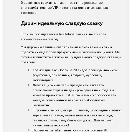
бюджетные варианты, так и поистине роскошные,
сногсшибательные VIP-лакомства для самых важных
торжеств.
Дарим идеальную сладкую сказку
Если вы обращаетесь в IrisDelicia, значит, на то есть
торжественный повод!
Мы дорожим вашими счастливыми моментами и хотим
сделать их еще более прекрасными и запоминающимися. Мы
готовы воплотить в жизнь вашу идеальную сладкую сказку, и
поэтому:
Только для вас – больше 20 видов премиум-начинок:
фруктовых, сливочных, ягодных, муссовых,
шоколадных…
Дегустационный зал – прежде чем заказать
прикольные торты на день рождения на 2 года, вы
можете приехать в IrisDelicia и лично попробовать
каждое совершенное лакомство абсолютно
бесплатно.
Огромный выбор декора: пряники, шоколадный велюр,
зеркальная глазурь, живые цветы и свежие ягоды,
ганаш, мастика, съедобные фигурки… Для нас нет
ничего невозможного!
Любые масштабы. Гигантский торт больше 30