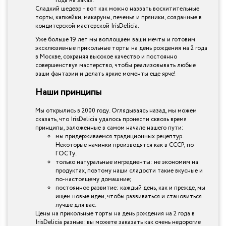
года на заказ.
Сладкий шедевр – вот как можно назвать восхитительные
торты, капкейки, макаруны, печенья и пряники, созданные в
кондитерской мастерской IrisDelicia.
Уже больше 19 лет мы воплощаем ваши мечты и готовим
эксклюзивные прикольные торты на день рождения на 2 года
в Москве, сохраняя высокое качество и постоянно
совершенствуя мастерство, чтобы реализовывать любые
ваши фантазии и делать яркие моменты еще ярче!
Наши принципы
Мы открылись в 2000 году. Оглядываясь назад, мы можем
сказать, что IrisDelicia удалось пронести сквозь время
принципы, заложенные в самом начале нашего пути:
мы придерживаемся традиционных рецептур.
Некоторые начинки производятся как в СССР, по
ГОСТу.
только натуральные ингредиенты: не экономим на
продуктах, поэтому наши сладости такие вкусные и
по-настоящему домашние;
постоянное развитие: каждый день, как и прежде, мы
ищем новые идеи, чтобы развиваться и становиться
лучше для вас.
Цены на прикольные торты на день рождения на 2 года в
IrisDelicia разные: вы можете заказать как очень недорогие