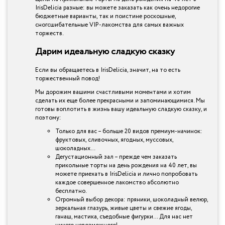
IrisDelicia разные: вы можете заказать как очень недорогие
бюджетные варианты, так и поистине роскошные,
сногсшибательные VIP-лакомства для самых важных
торжеств.
Дарим идеальную сладкую сказку
Если вы обращаетесь в IrisDelicia, значит, на то есть
торжественный повод!
Мы дорожим вашими счастливыми моментами и хотим
сделать их еще более прекрасными и запоминающимися. Мы
готовы воплотить в жизнь вашу идеальную сладкую сказку, и
поэтому:
Только для вас – больше 20 видов премиум-начинок:
фруктовых, сливочных, ягодных, муссовых,
шоколадных…
Дегустационный зал – прежде чем заказать
прикольные торты на день рождения на 40 лет, вы
можете приехать в IrisDelicia и лично попробовать
каждое совершенное лакомство абсолютно
бесплатно.
Огромный выбор декора: пряники, шоколадный велюр,
зеркальная глазурь, живые цветы и свежие ягоды,
ганаш, мастика, съедобные фигурки… Для нас нет