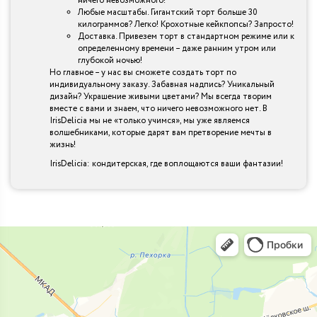
ничего невозможного!
Любые масштабы. Гигантский торт больше 30
килограммов? Легко! Крохотные кейкпопсы? Запросто!
Доставка. Привезем торт в стандартном режиме или к
определенному времени – даже ранним утром или
глубокой ночью!
Но главное – у нас вы сможете создать торт по
индивидуальному заказу. Забавная надпись? Уникальный
дизайн? Украшение живыми цветами? Мы всегда творим
вместе с вами и знаем, что ничего невозможного нет. В
IrisDelicia мы не «только учимся», мы уже являемся
волшебниками, которые дарят вам претворение мечты в
жизнь!
IrisDelicia: кондитерская, где воплощаются ваши фантазии!