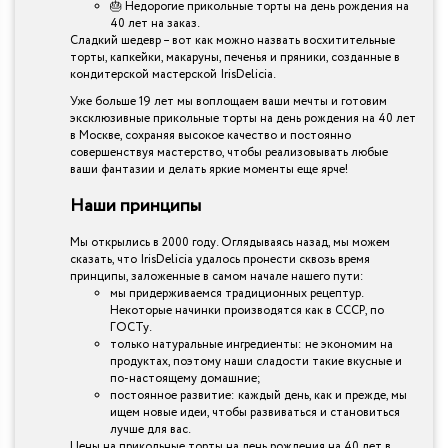
🎂 Недорогие прикольные торты на день рождения на
40 лет на заказ.
Сладкий шедевр – вот как можно назвать восхитительные
торты, капкейки, макаруны, печенья и пряники, созданные в
кондитерской мастерской IrisDelicia.
Уже больше 19 лет мы воплощаем ваши мечты и готовим
эксклюзивные прикольные торты на день рождения на 40 лет
в Москве, сохраняя высокое качество и постоянно
совершенствуя мастерство, чтобы реализовывать любые
ваши фантазии и делать яркие моменты еще ярче!
Наши принципы
Мы открылись в 2000 году. Оглядываясь назад, мы можем
сказать, что IrisDelicia удалось пронести сквозь время
принципы, заложенные в самом начале нашего пути:
мы придерживаемся традиционных рецептур.
Некоторые начинки производятся как в СССР, по
ГОСТу.
только натуральные ингредиенты: не экономим на
продуктах, поэтому наши сладости такие вкусные и
по-настоящему домашние;
постоянное развитие: каждый день, как и прежде, мы
ищем новые идеи, чтобы развиваться и становиться
лучше для вас.
Цены на прикольные торты на день рождения на 40 лет в