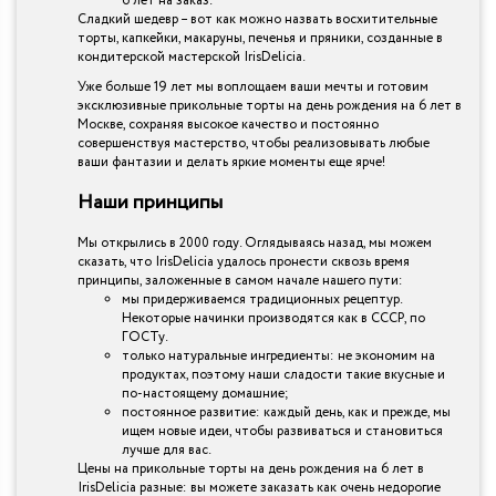
6 лет на заказ.
Сладкий шедевр – вот как можно назвать восхитительные
торты, капкейки, макаруны, печенья и пряники, созданные в
кондитерской мастерской IrisDelicia.
Уже больше 19 лет мы воплощаем ваши мечты и готовим
эксклюзивные прикольные торты на день рождения на 6 лет в
Москве, сохраняя высокое качество и постоянно
совершенствуя мастерство, чтобы реализовывать любые
ваши фантазии и делать яркие моменты еще ярче!
Наши принципы
Мы открылись в 2000 году. Оглядываясь назад, мы можем
сказать, что IrisDelicia удалось пронести сквозь время
принципы, заложенные в самом начале нашего пути:
мы придерживаемся традиционных рецептур.
Некоторые начинки производятся как в СССР, по
ГОСТу.
только натуральные ингредиенты: не экономим на
продуктах, поэтому наши сладости такие вкусные и
по-настоящему домашние;
постоянное развитие: каждый день, как и прежде, мы
ищем новые идеи, чтобы развиваться и становиться
лучше для вас.
Цены на прикольные торты на день рождения на 6 лет в
IrisDelicia разные: вы можете заказать как очень недорогие