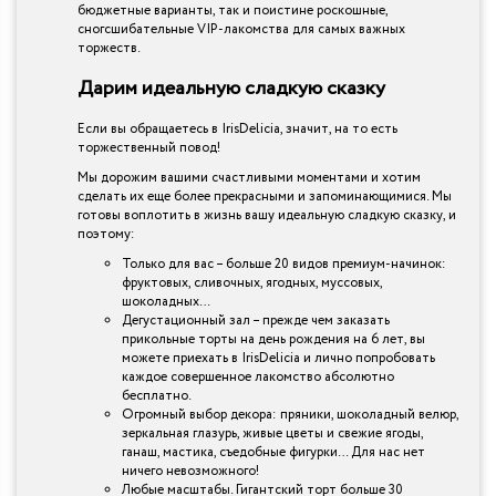
бюджетные варианты, так и поистине роскошные,
сногсшибательные VIP-лакомства для самых важных
торжеств.
Дарим идеальную сладкую сказку
Если вы обращаетесь в IrisDelicia, значит, на то есть
торжественный повод!
Мы дорожим вашими счастливыми моментами и хотим
сделать их еще более прекрасными и запоминающимися. Мы
готовы воплотить в жизнь вашу идеальную сладкую сказку, и
поэтому:
Только для вас – больше 20 видов премиум-начинок:
фруктовых, сливочных, ягодных, муссовых,
шоколадных…
Дегустационный зал – прежде чем заказать
прикольные торты на день рождения на 6 лет, вы
можете приехать в IrisDelicia и лично попробовать
каждое совершенное лакомство абсолютно
бесплатно.
Огромный выбор декора: пряники, шоколадный велюр,
зеркальная глазурь, живые цветы и свежие ягоды,
ганаш, мастика, съедобные фигурки… Для нас нет
ничего невозможного!
Любые масштабы. Гигантский торт больше 30