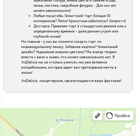
зеркальная глазурь, живые цветы и свежие ягоды,
ганаш, мастика, съедобные фигурки… Для нас нет
ничего невозможного!
Любые масштабы. Гигантский торт больше 30
килограммов? Легко! Крохотные кейкпопсы? Запросто!
Доставка. Привезем торт в стандартном режиме или к
определенному времени – даже ранним утром или
глубокой ночью!
Но главное – у нас вы сможете создать торт по
индивидуальному заказу. Забавная надпись? Уникальный
дизайн? Украшение живыми цветами? Мы всегда творим
вместе с вами и знаем, что ничего невозможного нет. В
IrisDelicia мы не «только учимся», мы уже являемся
волшебниками, которые дарят вам претворение мечты в
жизнь!
IrisDelicia: кондитерская, где воплощаются ваши фантазии!