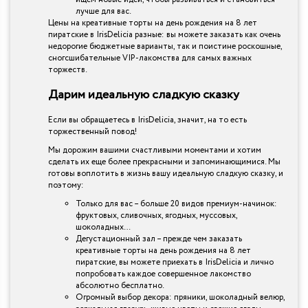
лучше для вас.
Цены на креативные торты на день рождения на 8 лет
пиратские в IrisDelicia разные: вы можете заказать как очень
недорогие бюджетные варианты, так и поистине роскошные,
сногсшибательные VIP-лакомства для самых важных
торжеств.
Дарим идеальную сладкую сказку
Если вы обращаетесь в IrisDelicia, значит, на то есть
торжественный повод!
Мы дорожим вашими счастливыми моментами и хотим
сделать их еще более прекрасными и запоминающимися. Мы
готовы воплотить в жизнь вашу идеальную сладкую сказку, и
поэтому:
Только для вас – больше 20 видов премиум-начинок:
фруктовых, сливочных, ягодных, муссовых,
шоколадных…
Дегустационный зал – прежде чем заказать
креативные торты на день рождения на 8 лет
пиратские, вы можете приехать в IrisDelicia и лично
попробовать каждое совершенное лакомство
абсолютно бесплатно.
Огромный выбор декора: пряники, шоколадный велюр,