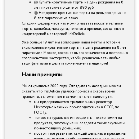
🎂 Купить креативные торты на день рождения на 8
лет пиратские по цене от 890 руб
🎂 Недорогие креативные торты на день рождения на
8 лет пиратские на заказ.
Сладкий шедевр – вот как можно назвать восхитительные
торты, капкейки, макаруны, печенья и пряники, созданные в
кондитерской мастерской IrisDelicia.
Уже больше 19 лет мы воплощаем ваши мечты и готовим
эксклюзивные креативные торты на день рождения на 8 лет
пиратские в Москве, сохраняя высокое качество и постоянно
совершенствуя мастерство, чтобы реализовывать любые
ваши фантазии и делать яркие моменты еще ярче!
Наши принципы
Мы открылись в 2000 году. Оглядываясь назад, мы можем
сказать, что IrisDelicia удалось пронести сквозь время
принципы, заложенные в самом начале нашего пути:
мы придерживаемся традиционных рецептур.
Некоторые начинки производятся как в СССР, по
ГОСТу.
только натуральные ингредиенты: не экономим на
продуктах, поэтому наши сладости такие вкусные и
по-настоящему домашние;
постоянное развитие: каждый день, как и прежде, мы
ищем новые идеи, чтобы развиваться и становиться