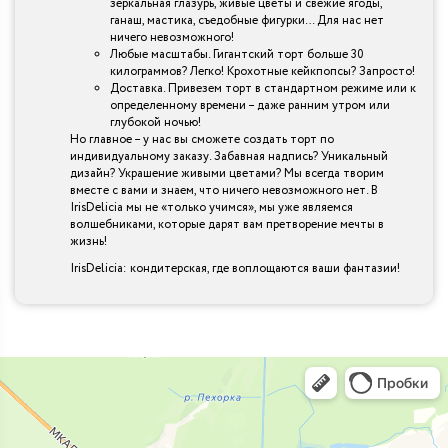
зеркальная глазурь, живые цветы и свежие ягоды,
ганаш, мастика, съедобные фигурки… Для нас нет
ничего невозможного!
Любые масштабы. Гигантский торт больше 30
килограммов? Легко! Крохотные кейкпопсы? Запросто!
Доставка. Привезем торт в стандартном режиме или к
определенному времени – даже ранним утром или
глубокой ночью!
Но главное – у нас вы сможете создать торт по
индивидуальному заказу. Забавная надпись? Уникальный
дизайн? Украшение живыми цветами? Мы всегда творим
вместе с вами и знаем, что ничего невозможного нет. В
IrisDelicia мы не «только учимся», мы уже являемся
волшебниками, которые дарят вам претворение мечты в
жизнь!
IrisDelicia: кондитерская, где воплощаются ваши фантазии!