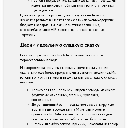
постоянное развитие: каждый день, как и прежде, мы
ищем новые идеи, чтобы развиваться и становиться
лучше для вас.
Цены на круглые торты на день рождения на 14 лет в
IrisDelicia разные: вы можете заказать как очень недорогие
бюджетные варианты, так и поистине роскошные,
сногсшибательные VIP-лакомства для самых важных
торжеств.
Дарим идеальную сладкую сказку
Если вы обращаетесь в IrisDelicia, значит, на то есть
торжественный повод!
Мы дорожим вашими счастливыми моментами и хотим
сделать их еще более прекрасными и запоминающимися. Мы
готовы воплотить в жизнь вашу идеальную сладкую сказку, и
поэтому:
Только для вас – больше 20 видов премиум-начинок:
фруктовых, сливочных, ягодных, муссовых,
шоколадных…
Дегустационный зал – прежде чем заказать круглые
торты на день рождения на 14 лет, вы можете
приехать в IrisDelicia и лично попробовать каждое
совершенное лакомство абсолютно бесплатно.
Огромный выбор декора: пряники, шоколадный велюр,