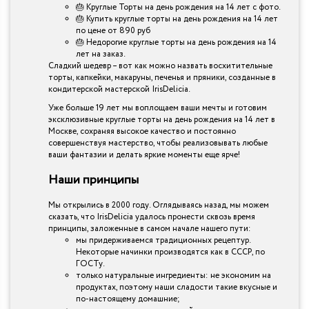
🎂 Круглые Торты на день рождения на 14 лет с фото.
🎂 Купить круглые торты на день рождения на 14 лет
по цене от 890 руб
🎂 Недорогие круглые торты на день рождения на 14
лет на заказ.
Сладкий шедевр – вот как можно назвать восхитительные
торты, капкейки, макаруны, печенья и пряники, созданные в
кондитерской мастерской IrisDelicia.
Уже больше 19 лет мы воплощаем ваши мечты и готовим
эксклюзивные круглые торты на день рождения на 14 лет в
Москве, сохраняя высокое качество и постоянно
совершенствуя мастерство, чтобы реализовывать любые
ваши фантазии и делать яркие моменты еще ярче!
Наши принципы
Мы открылись в 2000 году. Оглядываясь назад, мы можем
сказать, что IrisDelicia удалось пронести сквозь время
принципы, заложенные в самом начале нашего пути:
мы придерживаемся традиционных рецептур.
Некоторые начинки производятся как в СССР, по
ГОСТу.
только натуральные ингредиенты: не экономим на
продуктах, поэтому наши сладости такие вкусные и
по-настоящему домашние;