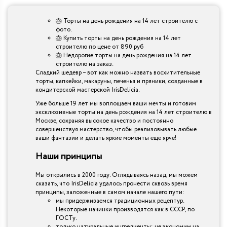
🎂 Торты на день рождения на 14 лет строителю с
фото.
🎂 Купить торты на день рождения на 14 лет
строителю по цене от 890 руб
🎂 Недорогие торты на день рождения на 14 лет
строителю на заказ.
Сладкий шедевр – вот как можно назвать восхитительные
торты, капкейки, макаруны, печенья и пряники, созданные в
кондитерской мастерской IrisDelicia.
Уже больше 19 лет мы воплощаем ваши мечты и готовим
эксклюзивные торты на день рождения на 14 лет строителю в
Москве, сохраняя высокое качество и постоянно
совершенствуя мастерство, чтобы реализовывать любые
ваши фантазии и делать яркие моменты еще ярче!
Наши принципы
Мы открылись в 2000 году. Оглядываясь назад, мы можем
сказать, что IrisDelicia удалось пронести сквозь время
принципы, заложенные в самом начале нашего пути:
мы придерживаемся традиционных рецептур.
Некоторые начинки производятся как в СССР, по
ГОСТу.
только натуральные ингредиенты: не экономим на