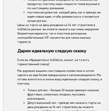
продуктах, поэтому наши сладости такие вкусные и
по-настоящему домашние;
постоянное развитие: каждый день, как и прежде, мы
ищем новые идеи, чтобы развиваться и становиться
лучше для вас.
Цены на торты на день рождения на 14 лет строителю в
IrisDelicia разные: вы можете заказать как очень недорогие
бюджетные варианты, так и поистине роскошные,
сногсшибательные VIP-лакомства для самых важных
торжеств.
Дарим идеальную сладкую сказку
Если вы обращаетесь в IrisDelicia, значит, на то есть
торжественный повод!
Мы дорожим вашими счастливыми моментами и хотим
сделать их еще более прекрасными и запоминающимися. Мы
готовы воплотить в жизнь вашу идеальную сладкую сказку, и
поэтому:
Только для вас – больше 20 видов премиум-начинок:
фруктовых, сливочных, ягодных, муссовых,
шоколадных…
Дегустационный зал – прежде чем заказать торты на
день рождения на 14 лет строителю, вы можете