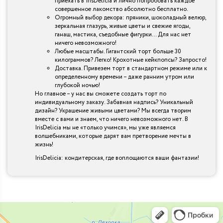
приехать в IrisDelicia и лично попробовать каждое
совершенное лакомство абсолютно бесплатно.
Огромный выбор декора: пряники, шоколадный велюр,
зеркальная глазурь, живые цветы и свежие ягоды,
ганаш, мастика, съедобные фигурки… Для нас нет
ничего невозможного!
Любые масштабы. Гигантский торт больше 30
килограммов? Легко! Крохотные кейкпопсы? Запросто!
Доставка. Привезем торт в стандартном режиме или к
определенному времени – даже ранним утром или
глубокой ночью!
Но главное – у нас вы сможете создать торт по
индивидуальному заказу. Забавная надпись? Уникальный
дизайн? Украшение живыми цветами? Мы всегда творим
вместе с вами и знаем, что ничего невозможного нет. В
IrisDelicia мы не «только учимся», мы уже являемся
волшебниками, которые дарят вам претворение мечты в
жизнь!
IrisDelicia: кондитерская, где воплощаются ваши фантазии!