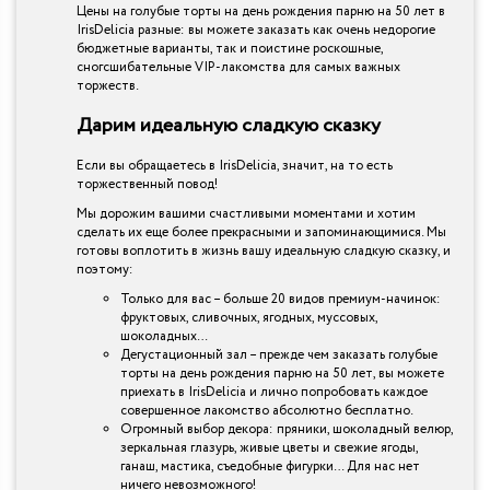
Цены на голубые торты на день рождения парню на 50 лет в
IrisDelicia разные: вы можете заказать как очень недорогие
бюджетные варианты, так и поистине роскошные,
сногсшибательные VIP-лакомства для самых важных
торжеств.
Дарим идеальную сладкую сказку
Если вы обращаетесь в IrisDelicia, значит, на то есть
торжественный повод!
Мы дорожим вашими счастливыми моментами и хотим
сделать их еще более прекрасными и запоминающимися. Мы
готовы воплотить в жизнь вашу идеальную сладкую сказку, и
поэтому:
Только для вас – больше 20 видов премиум-начинок:
фруктовых, сливочных, ягодных, муссовых,
шоколадных…
Дегустационный зал – прежде чем заказать голубые
торты на день рождения парню на 50 лет, вы можете
приехать в IrisDelicia и лично попробовать каждое
совершенное лакомство абсолютно бесплатно.
Огромный выбор декора: пряники, шоколадный велюр,
зеркальная глазурь, живые цветы и свежие ягоды,
ганаш, мастика, съедобные фигурки… Для нас нет
ничего невозможного!