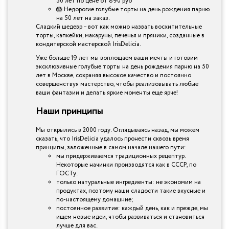
50 лет по цене от 890 руб
🎂 Недорогие голубые торты на день рождения парню
на 50 лет на заказ.
Сладкий шедевр – вот как можно назвать восхитительные
торты, капкейки, макаруны, печенья и пряники, созданные в
кондитерской мастерской IrisDelicia.
Уже больше 19 лет мы воплощаем ваши мечты и готовим
эксклюзивные голубые торты на день рождения парню на 50
лет в Москве, сохраняя высокое качество и постоянно
совершенствуя мастерство, чтобы реализовывать любые
ваши фантазии и делать яркие моменты еще ярче!
Наши принципы
Мы открылись в 2000 году. Оглядываясь назад, мы можем
сказать, что IrisDelicia удалось пронести сквозь время
принципы, заложенные в самом начале нашего пути:
мы придерживаемся традиционных рецептур.
Некоторые начинки производятся как в СССР, по
ГОСТу.
только натуральные ингредиенты: не экономим на
продуктах, поэтому наши сладости такие вкусные и
по-настоящему домашние;
постоянное развитие: каждый день, как и прежде, мы
ищем новые идеи, чтобы развиваться и становиться
лучше для вас.