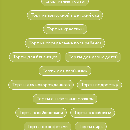
Спортивные торты
Торт на выпускной в детский сад
Торт на крестины
Торт на определение пола ребенка
Торты для близнецов
Торты для двоих детей
Торты для двойняшек
Торты для новорожденного
Торты подростку
Торты с вафельным рожком
Торты с кейкпопсами
Торты с ковбоями
Торты с конфетами
Торты цирк