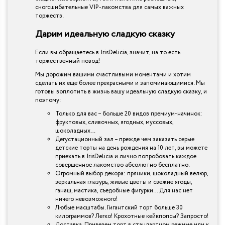
сногсшибательные VIP-лакомства для самых важных
торжеств.
Дарим идеальную сладкую сказку
Если вы обращаетесь в IrisDelicia, значит, на то есть
торжественный повод!
Мы дорожим вашими счастливыми моментами и хотим
сделать их еще более прекрасными и запоминающимися. Мы
готовы воплотить в жизнь вашу идеальную сладкую сказку, и
поэтому:
Только для вас – больше 20 видов премиум-начинок:
фруктовых, сливочных, ягодных, муссовых,
шоколадных…
Дегустационный зал – прежде чем заказать серые
детские торты на день рождения на 10 лет, вы можете
приехать в IrisDelicia и лично попробовать каждое
совершенное лакомство абсолютно бесплатно.
Огромный выбор декора: пряники, шоколадный велюр,
зеркальная глазурь, живые цветы и свежие ягоды,
ганаш, мастика, съедобные фигурки… Для нас нет
ничего невозможного!
Любые масштабы. Гигантский торт больше 30
килограммов? Легко! Крохотные кейкпопсы? Запросто!
Доставка. Привезем торт в стандартном режиме или к