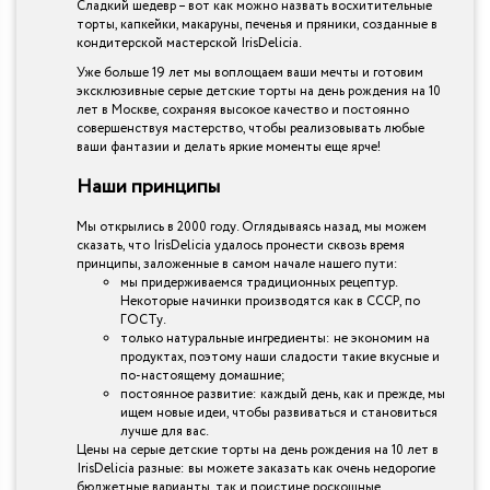
Сладкий шедевр – вот как можно назвать восхитительные
торты, капкейки, макаруны, печенья и пряники, созданные в
кондитерской мастерской IrisDelicia.
Уже больше 19 лет мы воплощаем ваши мечты и готовим
эксклюзивные серые детские торты на день рождения на 10
лет в Москве, сохраняя высокое качество и постоянно
совершенствуя мастерство, чтобы реализовывать любые
ваши фантазии и делать яркие моменты еще ярче!
Наши принципы
Мы открылись в 2000 году. Оглядываясь назад, мы можем
сказать, что IrisDelicia удалось пронести сквозь время
принципы, заложенные в самом начале нашего пути:
мы придерживаемся традиционных рецептур.
Некоторые начинки производятся как в СССР, по
ГОСТу.
только натуральные ингредиенты: не экономим на
продуктах, поэтому наши сладости такие вкусные и
по-настоящему домашние;
постоянное развитие: каждый день, как и прежде, мы
ищем новые идеи, чтобы развиваться и становиться
лучше для вас.
Цены на серые детские торты на день рождения на 10 лет в
IrisDelicia разные: вы можете заказать как очень недорогие
бюджетные варианты, так и поистине роскошные,