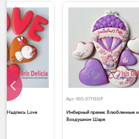
P
Арт.
IRIS-071103IP
ик Надпись Love
Имбирный пряник Влюбленные н
Воздушном Шаре