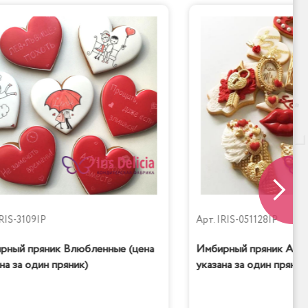
RIS-3109IP
Арт.
IRIS-051128IP
рный пряник Влюбленные (цена
Имбирный пряник Amor
на за один пряник)
указана за один пряник