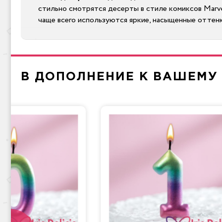
стильно смотрятся десерты в стиле комиксов Marve
чаще всего используются яркие, насыщенные оттенк
Форма основы детских тортов
Прямоугольная
. Такую выпечку очень легко нарез
В ДОПОЛНЕНИЕ К ВАШЕМУ
Круглая
. Классическая форма для детского торт
отдельных подложках.
Трехмерная фигурка
. Эксклюзивная съедобная ск
деталей праздника.
Торт с детской игрушкой
. Оригинальный способ 
У нас можно заказать детский торт с доставкой по М
Готовите тематическую вечеринку на Хэллоуин? Конди
присутствующих! Под эффектной оболочкой скрываетс
нравится вам больше? Окончательно определиться вы 
Закажите торт в один клик, мы свяжемся с вами в бли
телефону +7 (495) 636-29-32.