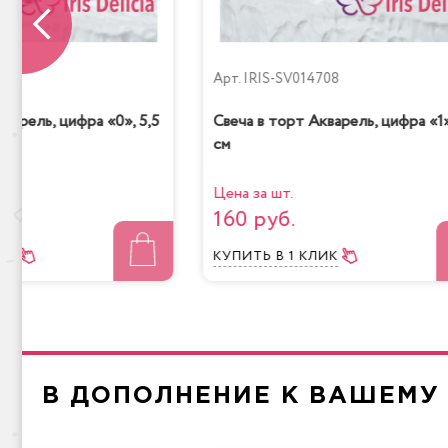
709
Арт.
IRIS-SV014708
варель, цифра «0», 5,5
Свеча в торт Акварель, цифра «1»
см
Цена за шт.
160 руб.
ЛИК
КУПИТЬ
В 1 КЛИК
В ДОПОЛНЕНИЕ К ВАШЕМУ