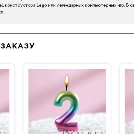
l, конструктора Lego или легендарных компьютерных игр. В св
и.
ать на одинаковые порции для большой компании. Чаще всего е
 ЗАКАЗУ
а, на которую идеально ложится декоративное покрытие из мас
ульптура в виде Миньона, Олененка Бэмби, Барта Симпсона или
преподнести купленный подарок — куклу Барби, машинку и т. д.
оскве и Подмосковью. Услуга стоит относительно недорого и 
терская Iris Delicia испечет для ваших гостей мрачный десер
я нежная, невероятно вкусная начинка! Сочные фрукты, спел
сможете на бесплатной дегустации, запись на которую ведетс
жайшее время. Минимальный вес — 4 кг. Возможна работа по фо