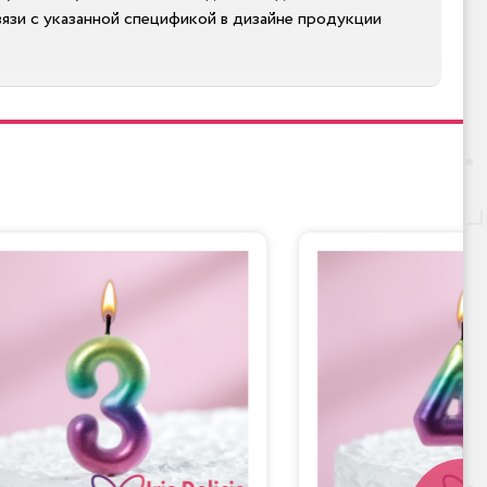
язи с указанной спецификой в дизайне продукции
е украшает съедобная бумага с кондитерской печатью.
тики. Десерт может состоять из двух-пяти ярусов на
 Тигренка станет одной из самых запоминающихся
предоставляется с 9:00 до 22:00.
т. Тыковки № 7200 приведет в восторг всех
ые ягоды, хрустящие орешки, воздушное суфле — что
я онлайн.
тографии или эскизу. По всем вопросам обращайтесь по