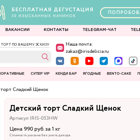
БЕСПЛАТНАЯ ДЕГУСТАЦИЯ
ПОПРОБОВ
30
ИЗЫСКАННЫХ
НАЧИНОК
ВАКАНСИИ
КОНТАКТЫ
TELEGRAM-ЧАТ
TEL
Наша почта:
 ТОРТ ПО ВАШЕМУ ЭСКИЗУ
zakaz@irisdelicia.ru
ПОРАТИВНЫЕ
СУПЕР VIP
КЕНДИ БАР
ЯГОДНЫЕ
BENTO-CAKE
П
 торт Сладкий Щенок
Детский торт Сладкий Щенок
Артикул IRIS-053HW
Цена 990 руб. за 1 кг
Стоимость указана без учета декора.