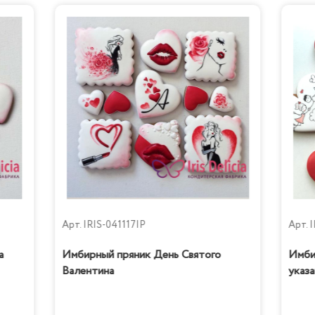
Арт.
IRIS-041117IP
Арт.
I
а
Имбирный пряник День Святого
Имби
Валентина
указа