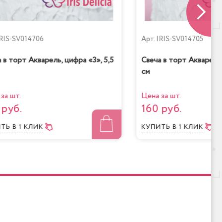
RIS-SV014706
Арт.
IRIS-SV014705
 в торт Акварель, цифра «3», 5,5
Свеча в торт Акварель,
см
за шт.
Цена за шт.
 руб.
160 руб.
ИТЬ
В 1 КЛИК
КУПИТЬ
В 1 КЛИК