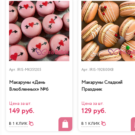
Арт.
IRIS-MK351205
Арт.
IRIS-192800KB
Макаруны «День
Макаруны Сладкий
Влюбленных» №6
Праздник
Цена за шт.
Цена за шт.
149 руб.
129 руб.
В 1 КЛИК
В 1 КЛИК