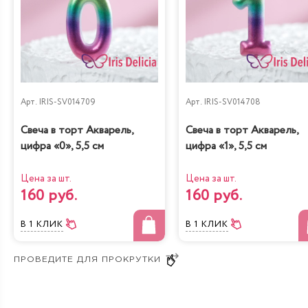
Классическая с
Лимонно-маковый
белым виноградом
курд
Арт.
IRIS-SV014709
Арт.
IRIS-SV014708
Свеча в торт Акварель,
Свеча в торт Акварель,
Фисташковый чиз
Вишня + 300 руб
цифра «0», 5,5 см
цифра «1», 5,5 см
Цена за шт.
Цена за шт.
160 руб.
160 руб.
В 1 КЛИК
В 1 КЛИК
Клубника + 300 руб
Шоколад +300 руб