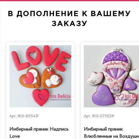
В ДОПОЛНЕНИЕ К ВАШЕМУ
Сливочная карамель
ЗАКАЗУ
Арт.
IRIS-81154IP
Арт.
IRIS-071103IP
Имбирный пряник Надпись
Имбирный пряник
Love
Влюбленные на Воздуш