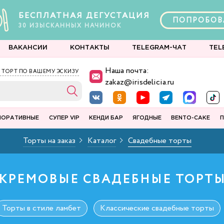
БЕСПЛАТНАЯ ДЕГУСТАЦИЯ
ПОПРОБОВ
30
ИЗЫСКАННЫХ
НАЧИНОК
ВАКАНСИИ
КОНТАКТЫ
TELEGRAM-ЧАТ
TEL
Наша почта:
 ТОРТ ПО ВАШЕМУ ЭСКИЗУ
zakaz@irisdelicia.ru
ПОРАТИВНЫЕ
СУПЕР VIP
КЕНДИ БАР
ЯГОДНЫЕ
BENTO-CAKE
П
Торты на заказ
Каталог
Свадебные торты
КРЕМОВЫЕ СВАДЕБНЫЕ ТОРТ
Торты в стиле ламбет
Классические свадебные торты