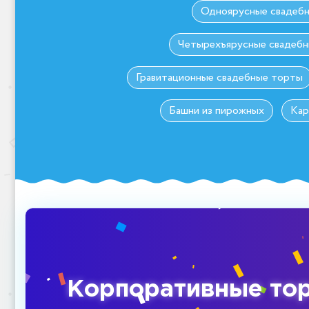
Одноярусные свадеб
Четырехъярусные свадеб
Гравитационные свадебные торты
Башни из пирожных
Кар
Корпоративные то