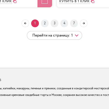
 1 КЛИК
КУПИТЬ
В 1 КЛИК
1
2
3
4
7
б
 капкейки, макаруны, печенья и пряники, созданные в кондитерской мастерской I
юзивные кремовые свадебные торты в Москве, сохраняя высокое качество и по