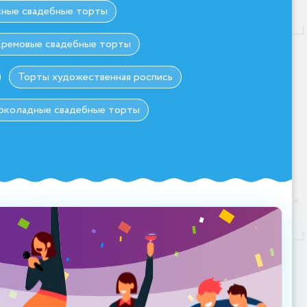
сные свадебные торты
ремовые свадебные торты
Торты художественная роспись
коладные свадебные торты