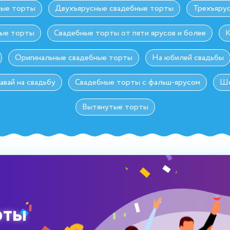
ные торты
Двухъярусные свадебные торты
Трехъяру
ные торты
Свадебные торты от пяти ярусов и более
К
Оригинальные свадебные торты
На юбилей свадьбы
авай на свадьбу
Свадебные торты с фальш-ярусом
Шо
Вытянутые торты
рты