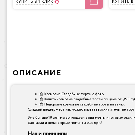
КУПИТЬ
В 1 КЛИК
КУПИТЬ
В
ОПИСАНИЕ
🎂 Кремовые Свадебные торты с фото.
🎂 Купить кремовые свадебные торты по цене от 990 ру
🎂 Недорогие кремовые свадебные торты на заказ.
Сладкий шедевр – вот как можно назвать восхитительные торты,
Уже больше 19 лет мы воплощаем ваши мечты и готовим экскл
фантазии и делать яркие моменты еще ярче!
Наши принципы